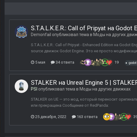
S.T.A.L.K.E.R.: Call of Pripyat на Godot 
Demonfail
опубликовал тема в
Моды на других дви
S.T.A.L.K.E.R.: Call of Pripyat - Enhanced Edition на Go
source движок Godot Engine. Это не просто модификация
5 мая
34 ответа
19
godot
STALKER на Unreal Engine 5 | STALKE
PSI
опубликовал тема в
Моды на других движках
STALKER on UE — это мод, который переносит оригиналь
или прекращена Сообщение от RedPanda:
25 декабря, 2022
163 ответа
3