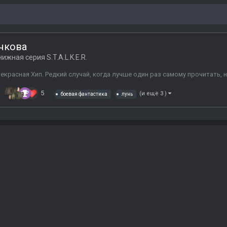
чкова
нижная серия S.T.A.L.K.E.R.
рекрасная Хип. Редкий случай, когда лучше один раз самому прочитать
5
(и ещё 3 )
боевая фантастика
лунь