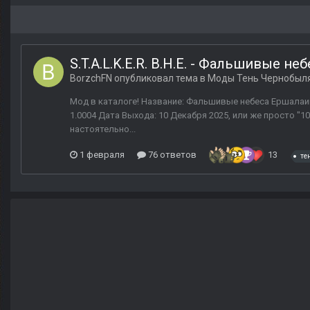
S.T.A.L.K.E.R. B.H.E. - Фальшивые н
BorzchFN
опубликовал тема в
Моды Тень Чернобыл
Мод в каталоге! Название: Фальшивые небеса Ершалаим
1.0004 Дата Выхода: 10 Декабря 2025, или же просто 
настоятельно...
1 февраля
76 ответов
13
те