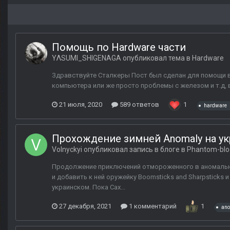
Помощь по Hardware части
YΛSUMI_SHIGENAGA
опубликовал тема в
Hardware
Здравствуйте Сталкеры Пост был сделан для помощи в 
компьютера или же просто проблемы с железом и т.д, 
21 июля, 2020
589 ответов
1
hardware
Прохождение зимней Anomaly на ук
Volnyckyi
опубликовал запись в блоге в
Phantom-blo
Продолжение приключений отмороженного в аномально
и добавить к ней оружейку Boomsticks and Sharpsticks 
украинском. Пока Сах...
27 декабря, 2021
1 комментарий
1
an