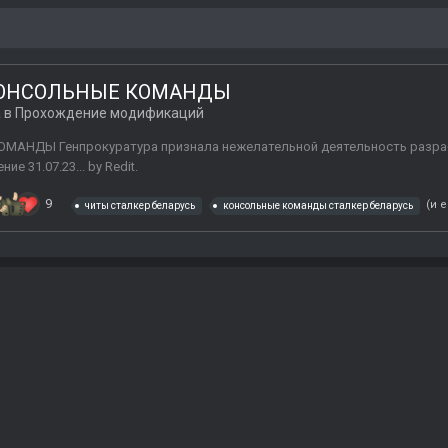
КОНСОЛЬНЫЕ КОМАНДЫ
 в
Прохождение модификаций
ДЫ Генпрокуратура признала нежелательной деятельность разработчико
е 31.07.23... by Redit.
9
(и 
читы сталкер беларусь
консольные команды сталкер беларусь