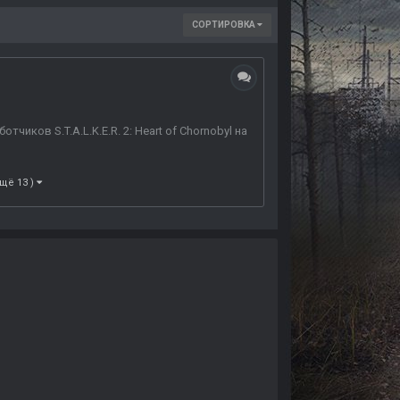
СОРТИРОВКА
в S.T.A.L.K.E.R. 2: Heart of Chornobyl на
ещё 13 )