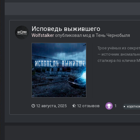
Исповедь выжившего
Wolfstalker
опубликовал мод в
Тень Чернобыля
Трое учёных из секре
— источник аномально
сталкера по кличке Мо
12 августа, 2025
12 отзывов
1
коротко