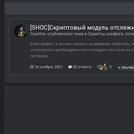
[SHOC]Скриптовый модуль отслежи
Gowther
опубликовал тема в
Скрипты, конфиги, лог
Всем привет, я, можно сказать, модмейкер-любитель,
столкнулся с необходимостью отследить выстрел из ору
ситуацию,...
16 ноября, 2021
23 ответа
3
тень че