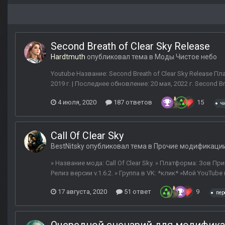
Second Breath of Clear Sky Release
Hardtmuth
опубликовал тема в
Моды Чистое небо
Youtube Название: Second Breath of Clear Sky Release Пл
2019 г. | Последнее обновление: 20 мая, 2022 г. Second 
4 июля, 2020
187 ответов
15
ч
Call Of Clear Sky
BestNitsky
опубликовал тема в
Прочие модификаци
» Название мода: Call Of Clear Sky. » Платформа: Зов При
Релиз версии v.1.6.2. » Группа в VK: *клик* »Мой YouTube
17 августа, 2020
51 ответ
9
пер