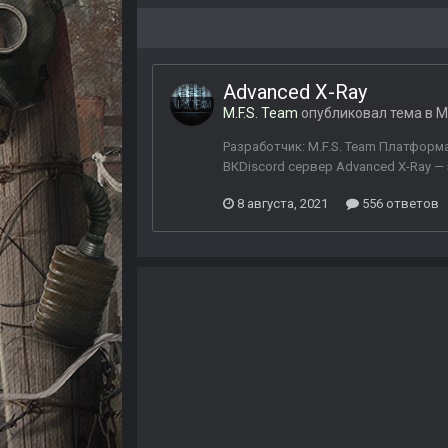
Advanced X-Ray
M.F.S. Team
опубликовал тема в
М
Разработчик: M.F.S. Team Платформа:
ВКDiscord сервер Advanced X-Ray — э
8 августа, 2021
556 ответов