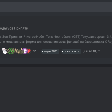
оды Зов Припяти
 Зов Припяти | Чистое Небо | Тень Чернобыля (ОБТ) Текущая версия: 3.4.5
то мощная платформа для создания модификаций на базе движка X-Ray 1.6
62
(и ещё 18 )
моды 2021
зов припяти