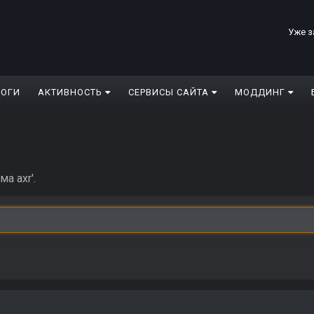
Уже з
ЛОГИ
АКТИВНОСТЬ
СЕРВИСЫ САЙТА
МОДДИНГ
а axr'.