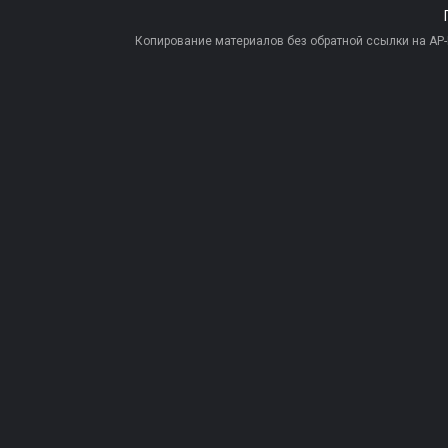
Копирование материалов без обратной ссылки на AP-PR