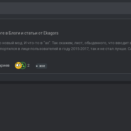
оге в
Блоги и статьи от Ekagors
новый мод. И что-то в "ах". Так скажем, лист, обыденного, что вводит
ртился в лице пользователей в году 2015-2017, так и не стал лучше. С
ариев
2
эссе