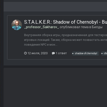
S.T.A.L.K.E.R.: Shadow of Chernobyl - B
_professor_Sakharov_
опубликовал тема в
Билды
Внутренняя сборка игры, предназначенная для тестиро
игровых локаций. Также, сборка может похвастать ин
поведения NPC и мон...
12 июля, 2020
1 ответ
shadow of chernobyl
сб