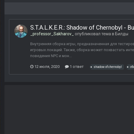
S.T.A.L.K.E.R.: Shadow of Chernobyl - B
_professor_Sakharov_
опубликовал тема в
Билды
Внутренняя сборка игры, предназначенная для тестиро
игровых локаций. Также, сборка может похвастать ин
поведения NPC и мон...
12 июля, 2020
1 ответ
shadow of chernobyl
сб