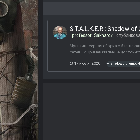
S.T.A.L.K.E.R.: Shadow of
_professor_Sakharov_
опубликова
Мультиплеерная сборка с 5-ю локаци
сетевых Примечательные достоинст
17 июля, 2020
shadow of chernobyl