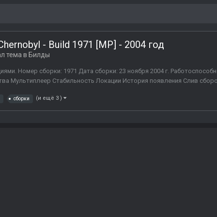
 Chernobyl - Build 1971 [MP] - 2004 год
л тема в
Билды
ями. Номер сборки: 1971 Дата сборки: 23 ноября 2004 г. Работоспособн
ва Мультиплеер Стабильность Локации История появления Слив сборок
(и ещё 3 )
сборки