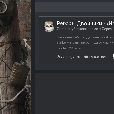
Реборн: Двойники - «И
Quote
опубликовал тема в
Серия 
Название: Реборн: Двойники - «Исток
stalker.ws(сайт закрыт) Двойники -
продолжител...
4 июля, 2020
1 904 ответа