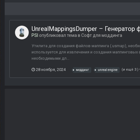
UnrealMappingsDumper – Генератор ф
PSI
опубликовал тема в
Софт для моддинга
Утилита для создания файлов маппинга (.usmap), необх
используется для извлечения и создания маппинговых ф
необходимыми дл...
28 ноября, 2024
(и ещё 3 )
моддинг
unreal engine