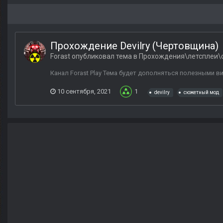
Прохождение Devilry (Чертовщина)
Forast
опубликовал тема в
Прохождения\летсплеи\
Канал Forast Play Тема будет дополняться полезными в
10 сентября, 2021
1
devilry
сюжетный мод