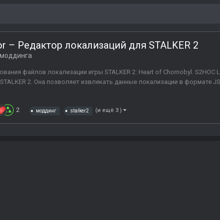
tor – Редактор локализаций для STALKER 2
 моддинга
вания файлов локализации игры STALKER 2: Heart of Chornobyl. S2HOC Lo
TALKER 2. Она позволяет извлекать данные локализации в формате JS
2
(и ещё 3 )
моддинг
stalker2