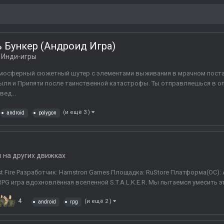
 Бункер (Андроид Игра)
в
Инди-игры
о атмосферный сюжетный шутер с элементами выживания в мрачном пост
ыля и Припяти после таинственной катастрофы. Ты отправляешься в оп
ед...
(и ещё 3 )
android
polygon
 на других движках
st Fire Разработчик: Hamstron Games Площадка: RuStore Платформа(ОС): 
о RPG игра вдохновлённая вселенной S.T.A.L.K.E.R. Мы пытаемся умесить эт
4
(и ещё 2 )
android
rpg