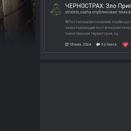
ЧЕРНОСТРАХ: Зло Припя
strelets.sasha
опубликовал тема 
☢️Постапокалиптический зомби-шут
захватывающий постапокалиптическ
таинственная территория, гд...
18 мая, 2024
4 ответа