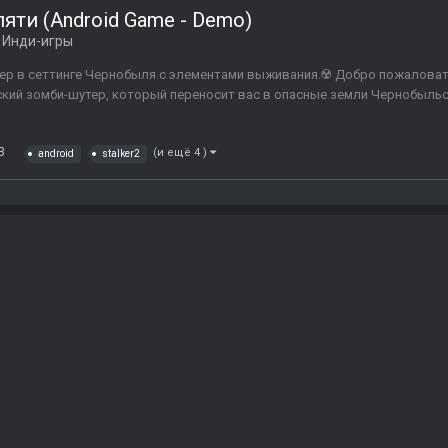
ти (Android Game - Demo)
в
Инди-игры
ер в сеттинге Чернобыля с элементами выживания.☢️ Добро пожаловат
ий зомби-шутер, который переносит вас в опасные земли Чернобыльс
3
(и ещё 4 )
android
stalker2