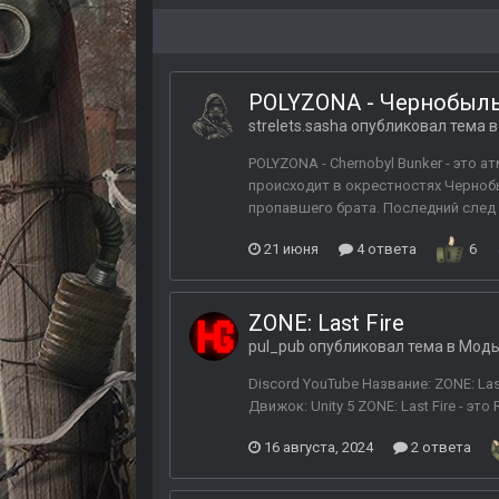
POLYZONA - Чернобыль
strelets.sasha
опубликовал тема 
POLYZONA - Chernobyl Bunker - эт
происходит в окрестностях Черноб
пропавшего брата. Последний след в
21 июня
4 ответа
6
ZONE: Last Fire
pul_pub
опубликовал тема в
Моды
Discord YouTube Название: ZONE: La
Движок: Unity 5 ZONE: Last Fire - эт
16 августа, 2024
2 ответа