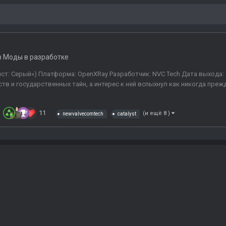
в
Моды в разработке
талист: Серый») Платформа: OpenXRay Разработчик: NVC Tech Дата выхода
в и государственных тайн, а интерес к ней вспыхнул как никогда прежд
11
(и ещё 8 )
newvalvecomtech
catalyst