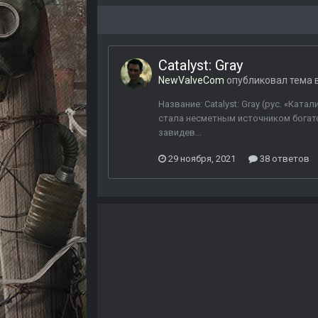
Catalyst: Gray
NewValveCom
опубликовал тема 
Название: Catalyst: Gray (рус. «Ка
стала несметным источником богатст
завидев...
29 ноября, 2021
38 ответов