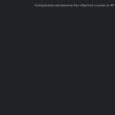
Копирование материалов без обратной ссылки на AP-PR