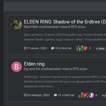
ELDEN RING: Shadow of the Erdtree (
Mad Hikki
опубликовал тема в
RPG игры
Дата релиза: 21 июня 2024 Разработчик: FromSoftware 
землях Теней, где вас ждут новые тайны. Открывайте н
21 июня, 2024
10 ответов
3
elden
Elden ring
big and fat
опубликовал тема в
RPG игры
Elden ring - Компьютерная игра в жанре Action/RPG с
Bandai Namco Entertainment для платформ Microsoft Win
американский писат...
26 января, 2022
12 ответов
6
e