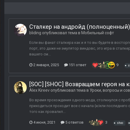
Сталкер на андройд (полноценный) 
bliding
опубликовал тема в
Мобильный софт
Если вы фанат сталкера как и я то вы будете в востор
порт, это даже не эмулятор виндовс, это игра в сталкер
вашего см...
2 января, 2025
151 ответ
9
s
[SOC] [SHOC] Возвращаем героя на к
Alex Kireev
опубликовал тема в
Уроки, вопросы и со
Во время прохождения одного мода, столкнулся с проб
приходиться проходит все с начала (и/или последнего 
того как провалил...
4 июня, 2021
5 ответов
3
shoc