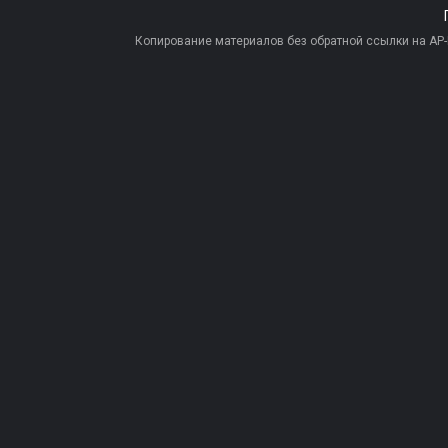
Копирование материалов без обратной ссылки на AP-PR