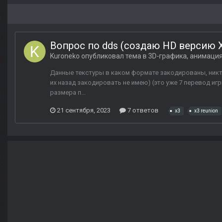
Вопрос по dds (создаю HD версию X3
Kuroneko
опубликовал тема в
3D-графика, анимаци
Данные текстуры в каком формате закодированы, никто
их назад закодировать не имею) (это уже 7 перевод иг
размера п...
21 сентября, 2023
7 ответов
x3
x3 reunion