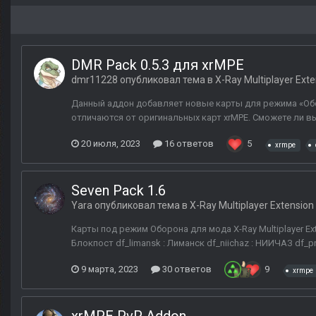
DMR Pack 0.5.3 для xrMPE
dmr11228
опубликовал тема в
X-Ray Multiplayer Ext
Данный аддон добавляет новые карты для режима «Обо
отличаются от оригинальных карт xrMPE. Сможете ли в
20 июля, 2023
16 ответов
5
xrmpe
Seven Pack 1.6
Yara
опубликовал тема в
X-Ray Multiplayer Extension
Карты под режим Оборона для мода X-Ray Multiplayer Exten
Блокпост df_limansk : Лиманск df_niichaz : НИИЧАЗ df_pri
9 марта, 2023
30 ответов
9
xrmpe