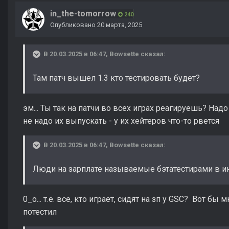
in_the-tomorrow
240
Опубликовано
20 марта, 2025
В 20.03.2025 в 06:47,
Bowsette
сказал:
Там патч вышел 1.3 кто тестировать будет?
эм... Ты так на патчи во всех играх реагируешь? Над
не надо их выпускать - у их хейтеров что-то рвется
В 20.03.2025 в 06:47,
Bowsette
сказал:
Люди на зарплате называемые бэтатестирами в и
0_о... т.е. все, кто играет, сидят на зп у GSC? Вот бы
потестил