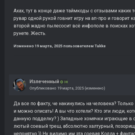
Ахах, тут в конце даже таймкоды с отзывами каких т
рувар одной рукой говнит игру на ап-про и говорит к
второй жадно пылесосит всё инфополе в поисках х
рунете. Жесть.
Изменено
19 марта, 2025
пользователем Takke
Излеченный
38
Опубликовано
19 марта, 2025
(изменено)
Да все по факту, че накинулись на человека? Только
и можно описать! А вы что хотели? Кто эти люди, к
данную подделку? ) Западные хомячки играющие в с
лютый соевый треш, абсолютно халтурный, позори
непонятно )) Ну видимо им эта соевая Кодла + фанта