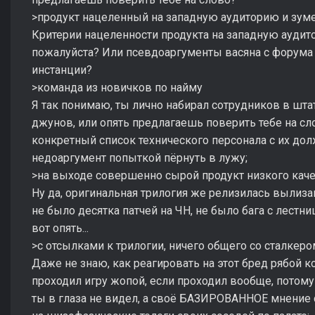
>продукт нацеленный на западную аудиторию и зум
Критерии нацеленности продукта на западную аудито
пожалуйста? Или псевдоаргументы васяна с форума 
инстанции?
>команда из новичков по найму
Я так понимаю, ты лично набирал сотрудников в шт
джунов, или опять предлагаешь поверить тебе на с
конкретный список технического персонала с их дол
недоаргумент попыткой пёрнуть в лужу;
>на выходе совершенно сырой продукт низкого кач
Ну да, оригинальная трилогия же релизилась вылизан
не было десятка патчей на ЧН, не было бага с лестниц
вот опять...
>с отсылками к трилогии, ничего общего со сталке
Даже не знаю, как реагировать на этот бред рябой к
проходил игру жопой, если проходил вообще, потому
ты в глаза не видел, а своё БАЗИРОВАННОЕ мнение 