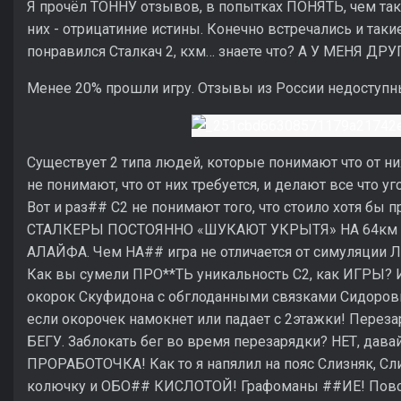
Я прочёл ТОННУ отзывов, в попытках ПОНЯТЬ, чем так 
них - отрицатиние истины. Конечно встречались и так
понравился Сталкач 2, кхм… знаете что? А У МЕНЯ ДР
Менее 20% прошли игру. Отзывы из России недоступны.
Существует 2 типа людей, которые понимают что от них
не понимают, что от них требуется, и делают все что уго
Вот и раз## С2 не понимают того, что стоило хотя бы п
СТАЛКЕРЫ ПОСТОЯННО «ШУКАЮТ УКРЫТЯ» НА 64км 
АЛАЙФА. Чем НА## игра не отличается от симуляци
Как вы сумели ПРО**ТЬ уникальность С2, как ИГРЫ? 
окорок Скуфидона с обглоданными связками Сидоров
если окорочек намокнет или падает с 2этажки! Пере
БЕГУ. Заблокать бег во время перезарядки? НЕТ, дав
ПРОРАБОТОЧКА! Как то я напялил на пояс Слизняк, Сл
колючку и ОБО## КИСЛОТОЙ! Графоманы ##ИЕ! Повстр