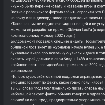
на шизофазические телеги своих соседей по палате;
>нужно было переименовать и название игры и кон
Васяна с российского форума забыть спросили, что П
на почту или в дискорд такое предложение, зачем т
>Такие как вы не видите очевидных вещей и не углу
момента её разработки времён Oblivion Lost'a (с пер
компьютерному железу 2002 года.. )
Билдомамонт порвался, спешите видеть. Посмотрите 
обливион лост знает из журналов начала нулевых, а м
буквально вчера про вселенную узнали и даже в три
сказать: играй дальше в свои билды 1488 и занюхи
крайнюю плоть псевдособаки прямиком из 2002 год
ископаемое;
>Теперь кусок забагованной подделки оправдываете 
эмоциях говорит по факту, какое говно получилось!
Ты бы слово "поделка" правильно писать сперва нау
небольшой секрет: факты обычно говорят в здравом 
слюной на весь тред, предварительно упоровшись т