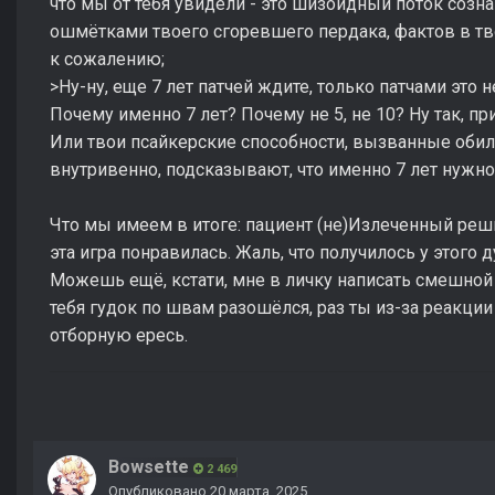
что мы от тебя увидели - это шизоидный поток созн
ошмётками твоего сгоревшего пердака, фактов в т
к сожалению;
>Ну-ну, еще 7 лет патчей ждите, только патчами это н
Почему именно 7 лет? Почему не 5, не 10? Ну так, 
Или твои псайкерские способности, вызванные об
внутривенно, подсказывают, что именно 7 лет нужно
Что мы имеем в итоге: пациент (не)Излеченный решил
эта игра понравилась. Жаль, что получилось у этого
Можешь ещё, кстати, мне в личку написать смешной че
тебя гудок по швам разошёлся, раз ты из-за реакци
отборную ересь.
Bowsette
2 469
Опубликовано
20 марта, 2025