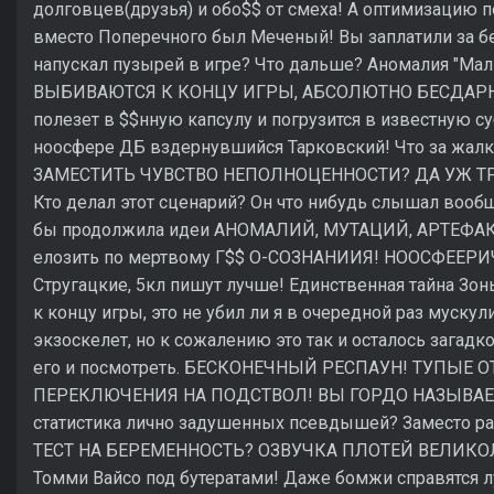
долговцев(друзья) и обо$$ от смеха! А оптимизацию п
вместо Поперечного был Меченый! Вы заплатили за бет
напускал пузырей в игре? Что дальше? Аномалия "М
ВЫБИВАЮТСЯ К КОНЦУ ИГРЫ, АБСОЛЮТНО БЕСДАРНЫ!
полезет в $$нную капсулу и погрузится в известную с
ноосфере ДБ вздернувшийся Тарковский! Что за жал
ЗАМЕСТИТЬ ЧУВСТВО НЕПОЛНОЦЕННОСТИ? ДА УЖ 
Кто делал этот сценарий? Он что нибудь слышал вооб
бы продолжила идеи АНОМАЛИЙ, МУТАЦИЙ, АРТЕФАК
елозить по мертвому Г$$ О-СОЗНАНИИЯ! НООСФЕЕРИ
Стругацкие, 5кл пишут лучше! Единственная тайна Зо
к концу игры, это не убил ли я в очередной раз муск
экзоскелет, но к сожалению это так и осталось загадк
его и посмотреть. БЕСКОНЕЧНЫЙ РЕСПАУН! ТУПЫЕ
ПЕРЕКЛЮЧЕНИЯ НА ПОДСТВОЛ! ВЫ ГОРДО НАЗЫВАЕТЕ
статистика лично задушенных псевдышей? Заместо ра
ТЕСТ НА БЕРЕМЕННОСТЬ? ОЗВУЧКА ПЛОТЕЙ ВЕЛИКОЛЕ
Томми Вайсо под бутератами! Даже бомжи справятся л