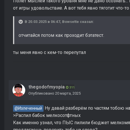
Полет мыслей такого уровня мне не дано осознать...
от игры удовольствие. А вот тебя явно тяготит что-т
В 20.03.2025 в 06:47,
Bowsette
сказал:
отчитайся потом как проходит бэтатест.
ты меня явно с кем-то перепутал
thegodofmyopia
311
Опубликовано
20 марта, 2025
Ну давай разберём по частям тобою на
@Излеченный
>Распил бабок мелкосотфтных
Как именно узнал, что ПЫС пилили бюджет мелкомя
предлагаешь поверить тебе на слово?