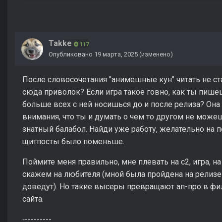
Takke
117
Опубликовано
19 марта, 2025
(изменено)
После словосочетания "анимешные кун" читать не ста
сюда приволок? Если игра такое говно, как ты пише
больше всех с ней носишься до и после релиза? Она
внимания, что ты и думать о чем то другом не може
знатный балабол. Найди уже работу, желательно на п
щитпосты было поменьше.
Поймите меня правильно, мне плевать на с2, игра, на
скажем на любителя (мной была пройдена на релизе и
доведут). Но такие высеры превращают ап-про в фи
сайта.
‐---------