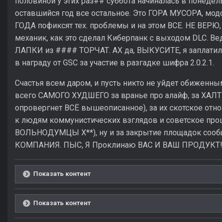
половиной у этих раз## суббота начиналась в понедельн
оставшийся год все остальное. Это ГОРА МУСОРА, модо
ГОДА пофиксят тех. проблемы и на этом ВСЕ. НЕ ВЕРЮ,
механик, как это сделал Киберпанк с выходом DLC. Ве
ЛАПКИ из #### ТОРЧАТ. АХ да, ВЫКУСИТЕ, я заплатил з
в награду от GSC за участие в разгадке шифра 2.0.2.1.
Счастья всем даром, и пусть никто не уйдет обиженны
всего САМОГО ХУДШЕГО за вранье про алайф, за ХАЛТУ
опровергнет ВСЁ вышеописанное), за их скотское отн
к людям коммунистических взглядов и советское п
ВОЛЬНОДУМЦЫ Х**), ну и за закрытие площадок сооб
КОМПАНИЯ. ПЫС, Я Проклинаю ВАС И ВАШ ПРОДУКТ! 
Показать контент
Показать контент