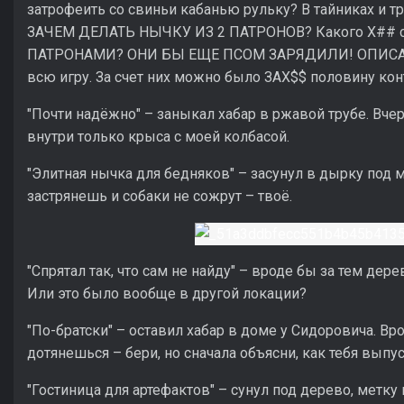
затрофеить со свиньи кабанью рульку? В тайниках и т
ЗАЧЕМ ДЕЛАТЬ НЫЧКУ ИЗ 2 ПАТРОНОВ? Какого Х## ста
ПАТРОНАМИ? ОНИ БЫ ЕЩЕ ПСОМ ЗАРЯДИЛИ! ОПИСАНИ
всю игру. За счет них можно было ЗАХ$$ половину кон
"Почти надёжно" – заныкал хабар в ржавой трубе. Вчера
внутри только крыса с моей колбасой.
"Элитная нычка для бедняков" – засунул в дырку под 
застрянешь и собаки не сожрут – твоё.
"Спрятал так, что сам не найду" – вроде бы за тем дер
Или это было вообще в другой локации?
"По-братски" – оставил хабар в доме у Сидоровича. Вр
дотянешься – бери, но сначала объясни, как тебя выпу
"Гостиница для артефактов" – сунул под дерево, метку