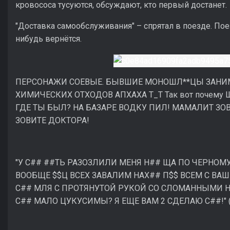
кровососа тусуются, обсуждают, кто первый достанет.
"Доставка самообслуживания" – спрятал в поезде. Пое
нибудь вернётся.
ПЕРСОНАЖИ СОЕВЫЕ. БЫВШИЕ МОНОШЛ**ЦЫ ЗАНИ
ХИМИЧЕСКИХ ОТХОДОВ АПХАХА Т_Т Так вот почему Шр
ГДЕ ТЫ БЫЛ? НА БАЗАРЕ ВОДКУ ПИЛ! МАМАЛИТ ЗО
ЗОВИТЕ ДОКТОРА!
"У С## ##ТЬ РАЗОЗЛИЛИ МЕНЯ Н## ЩА ПО ЧЕРНОМ
ВООБЩЕ $$Ц ВСЕХ ЗАВАЛИМ НАХ## П$$ ВСЕМ С ВА
С## МЛЯ С ПРОТЯНУТОЙ РУКОЙ СО СЛОМАННЫМИ Н
С## МАЛО ЦУКУСИМЫ? Я ЕЩЕ ВАМ 2 СДЕЛАЮ С##!" (