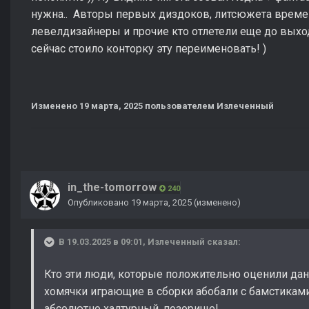
нужна.. Авторы первых диздоков, литсюжета времен
левелдизайнеры и прочие кто отлетели еще до выход
сейчас стоило конторку эту переименовать! )
Изменено
19 марта, 2025
пользователем Излеченный
in_the-tomorrow
240
Опубликовано
19 марта, 2025
(изменено)
В 19.03.2025 в 09:01,
Излеченный
сказал:
Кто эти люди, которые положительно оценили да
хомячки играющие в сборки абобали с бамстикам
абсолютно халтурный, позорище!