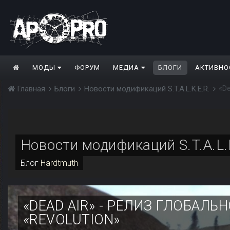
МОДЫ
ФОРУМ
МЕДИА
БЛОГИ
АКТИВНО
«De
Главная
Блоги
Новости модификаций S.T.A.L.K.E.R.
Новости модификаций S.T.A.L.
Блог
Hardtmuth
«DEAD AIR» - РЕЛИЗ ГЛОБАЛЬ
«REVOLUTION»