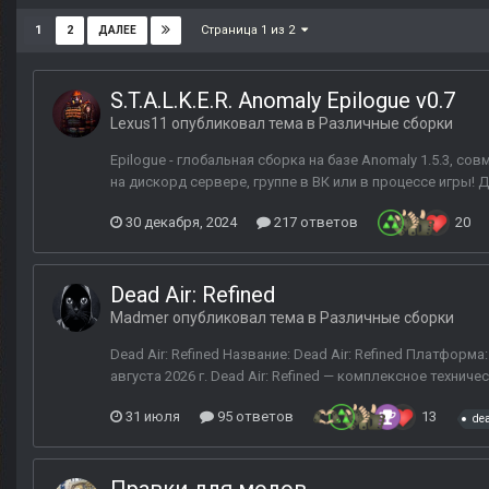
Страница 1 из 2
1
2
ДАЛЕЕ
S.T.A.L.K.E.R. Anomaly Epilogue v0.7
Lexus11
опубликовал тема в
Различные сборки
Epilogue - глобальная сборка на базе Anomaly 1.5.3, 
на дискорд сервере, группе в ВК или в процессе игры! 
30 декабря, 2024
217 ответов
20
Dead Air: Refined
Madmer
опубликовал тема в
Различные сборки
Dead Air: Refined Название: Dead Air: Refined Платформа
августа 2026 г. Dead Air: Refined — комплексное технич
31 июля
95 ответов
13
dea