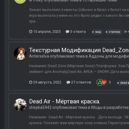
w1nsky
опубликовал тема в
Устаревшие темы
Значит выполнял я квесты (обычно я бегал с болот на к
игра вылетала у меня но это было редко с какого бы се
при...
15 апреля, 2025
3 ответа
(и 
мод
сталкер
Текстурная Модификация Dead_Zon
Anterselva
опубликовал тема в
Аддоны для модифи
Название: Dead Zone (Мертвая Зона) Платформа: Зов Припя
эмбиент для Anomaly,Dead Air, AREA — SNORK Дата выхода
29 августа, 2022
27 ответов
3
dead a
Dead Air - Мёртвая краска.
shepka5442
опубликовал тема в
Моды в разработке
Название : Dead Air - Мёртвая краска. . Дата выхода : 1
краска- Покажет вам мёртвую зону осенью.Перестрелки 