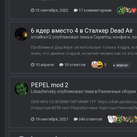
13 сентября, 2022
17 комментариев
6 ядер вместо 4 в Сталкер Dead Air
smallkerr2
опубликовал тема в
Скрипты, конфиги, ло
Проблема в Дед Аире: он использует только 4 ядра, хо
знаю, что движок старый, но может можно как-то это 
10 апреля
10 ответов
3
dead air
PEPEL mod 2
Lobachevsky
опубликовал тема в
Различные сборки
СКАЧАТЬ СО ВСЕМИ ПАТЧАМИ ТУТ: https://disk.yandex.r
Открытый BETA тест Разработчики: Карл сын Пеплов(Лид
19 сентября, 2021
346 ответов