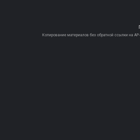
Копирование материалов без обратной ссылки на AP-PR