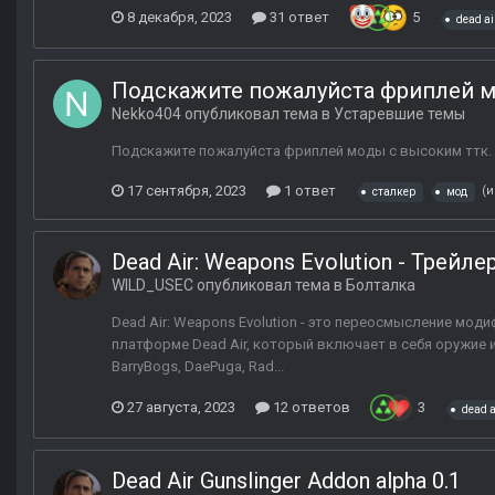
8 декабря, 2023
31 ответ
5
dead ai
Подскажите пожалуйста фриплей мо
Nekko404
опубликовал тема в
Устаревшие темы
Подскажите пожалуйста фриплей моды с высоким ттк. 
17 сентября, 2023
1 ответ
(и
сталкер
мод
Dead Air: Weapons Evolution - Трейле
WILD_USEC
опубликовал тема в
Болталка
Dead Air: Weapons Evolution - это переосмысление мод
платформе Dead Air, который включает в себя оружие и
BarryBogs, DaePuga, Rad...
27 августа, 2023
12 ответов
3
dead a
Dead Air Gunslinger Addon alpha 0.1