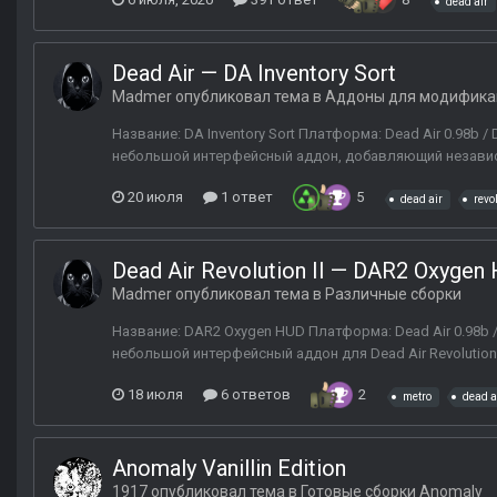
dead air
Dead Air — DA Inventory Sort
Madmer
опубликовал тема в
Аддоны для модифика
Название: DA Inventory Sort Платформа: Dead Air 0.98b / 
небольшой интерфейсный аддон, добавляющий независим
20 июля
1 ответ
5
dead air
revo
Dead Air Revolution II — DAR2 Oxygen
Madmer
опубликовал тема в
Различные сборки
Название: DAR2 Oxygen HUD Платформа: Dead Air 0.98b / 
небольшой интерфейсный аддон для Dead Air Revolution
18 июля
6 ответов
2
metro
dead a
Anomaly Vanillin Edition
1917
опубликовал тема в
Готовые сборки Anomaly