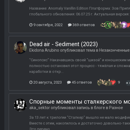
Название: Anomaly Vanillin Edition Платформа: Зов Припя
глобального обновления: 06.07.25 г. Актуальная версия: 1
9 сентября, 2022
369 ответов
Dead air - Sediment (2023)
Ekidona Arubino
опубликовал тема в
Незаконченные
"Синопсис" Накачавшись своей "шизой" и юношеским ма
полностью остановил этот процесс - тяжёлая и сложная
наработки в откр...
20 августа, 2023
45 ответов
9
Спорные моменты сталкерского м
aka_sektor
опубликовал запись в блоге в
Разное
За 13 лет к трилогии "Сталкер" вышло не мало модифик
Вместе с этим, накопилось и достаточно довольно-таки
Это перено...