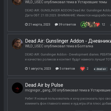
WILD_USEC
опубликовал тема в
Устаревшие темы
DEAD AIR: GUNSLINGER ADDON Dead Air: Gunslinger Addon
Дата ОБТ: 21.03.2023. ВНИМАНИЕ: Имеются недоработки
21 марта, 2023
39 ответов
12
Dead Air: Gunslinger Addon - Дневни
WILD_USEC
опубликовал тема в
Болталка
DEAD AIR: Gunslinger Addon - Development diaries. РЕ
и качество роликов и контент будут намного лучше! ТО
1 августа, 2023
5 ответов
2
dead air
Dead Air by Pulse
mcgregor_gang_00
опубликовал тема в
Устаревшие
Ребят Я новый пользователь и хочу рассказать про сво
изменить фон главного меню и худ игры.И в плюс доба