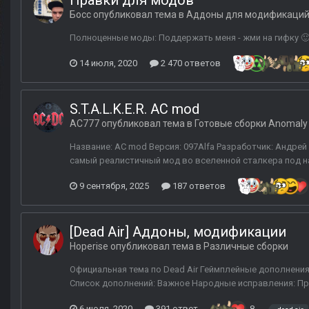
Правки для модов
Босс
опубликовал тема в
Аддоны для модификаци
Полноценные моды: Поддержать меня - жми на гифку 🙂
14 июля, 2020
2 470 ответов
S.T.A.L.K.E.R. AC mod
AC777
опубликовал тема в
Готовые сборки Anomaly
Название: AC mod Версия: 097Alfa Разработчик: Андре
самый реалистичный мод во вселенной сталкера под на
9 сентября, 2025
187 ответов
[Dead Air] Аддоны, модификации
Hoperise
опубликовал тема в
Различные сборки
Официальная тема по Dead Air Геймплейные дополнени
Список дополнений: Важное Народные исправления: Пра
6 июля, 2020
391 ответ
8