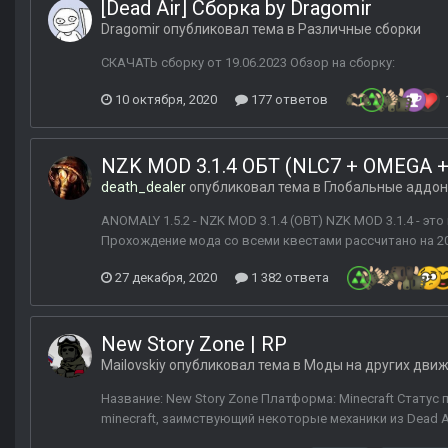
[Dead Air] Сборка by Dragomir
Dragomir
опубликовал тема в
Различные сборки
СКАЧАТЬ сборку от 19.06.2023 Обзор на сборку:
10 октября, 2020
177 ответов
NZK MOD 3.1.4 ОБТ (NLC7 + OMEGA +
death_dealer
опубликовал тема в
Глобальные аддо
ANOMALY 1.5.2 - NZK MOD 3.1.4 (OBT) NZK MOD 3.1.4 - э
Прохождение мода со всеми квестами рассчитано на 200+
27 декабря, 2020
1 382 ответа
New Story Zone | RP
Mailovskiy
опубликовал тема в
Моды на других дви
Название: New Story Zone Платформа: Minecraft Статус п
minecraft, заимствующий некоторые механики из Dead A