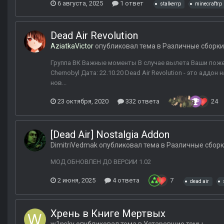
6 августа, 2025
1 ответ
stalkerrp
minecraftrp
Dead Air Revolution
AziatkaVictor
опубликовал тема в
Различные сборки
Группа ВК Важные моменты В случае вылета Ваши поже
Chernobyl Дата: 22.10.20 Dead Air Revolution - это аддон
нов...
23 октября, 2020
332 ответа
24
[Dead Air] Nostalgia Addon
DimitriVedmak
опубликовал тема в
Различные сбор
МОД ОБНОВЛЕН ДО ВЕРСИИ 1.02
2 июня, 2025
4 ответа
7
dead air
Хрень в Книге Мертвых