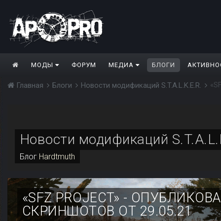
МОДЫ
ФОРУМ
МЕДИА
БЛОГИ
АКТИВНО
«SF
Главная
Блоги
Новости модификаций S.T.A.L.K.E.R.
Новости модификаций S.T.A.L.
Блог
Hardtmuth
«SFZ PROJECT» - ОПУБЛИКОВ
СКРИНШОТОВ ОТ 29.05.21