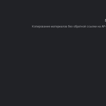
Копирование материалов без обратной ссылки на AP-PR