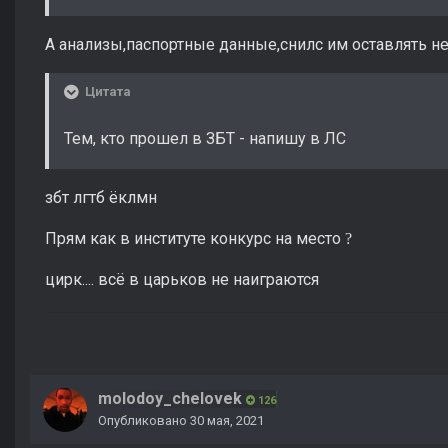
А анализы,паспортные данные,снилс им оставлять н
Цитата
Тем, кто прошел в ЗБТ - напишу в ЛС
збт лгтб ёклмн
Прям как в институте конкурс на место
?
цирк.... всё в царьков не наиграются
molodoy_chelovek
126
Опубликовано
30 мая, 2021