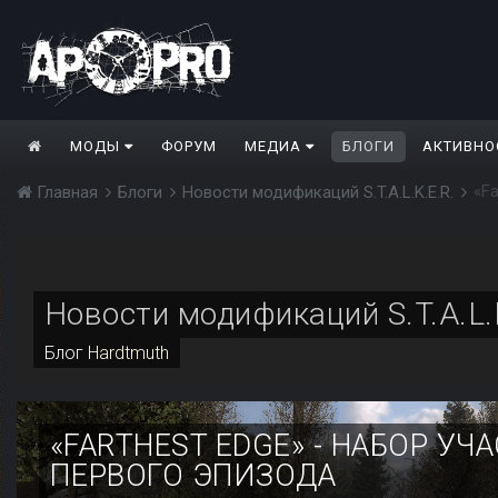
МОДЫ
ФОРУМ
МЕДИА
БЛОГИ
АКТИВНО
«Fa
Главная
Блоги
Новости модификаций S.T.A.L.K.E.R.
Новости модификаций S.T.A.L.
Блог
Hardtmuth
«FARTHEST EDGE» - НАБОР УЧ
ПЕРВОГО ЭПИЗОДА