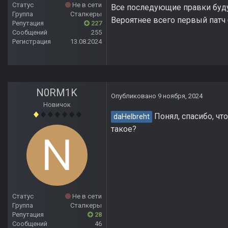
Статус
Не в сети
Все последующие правки буду
Группа
Сталкеры
Вероятнее всего первый патч 
Репутация
227
Сообщений
255
Регистрация
13.08.2024
N0RM1K
Опубликовано
9 ноября, 2024
Новичок
Понял, спасибо, чт
daHelbreht
такое?
Статус
Не в сети
Группа
Сталкеры
Репутация
28
Сообщений
46