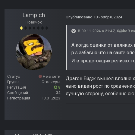
Lampich
Опубликовано
10 ноября, 2024
Новичок
В 09.11.2024 в 21:47,
X@keR
ск
А когда оценки от великих 
p.s забавно что на сайте оп
И в предстоящих релизах то
Статус
Не в сети
Драгон Ейдж вышел вполне хор
Группа
Сталкеры
явно виден рост по сравнени
Репутация
8
Сообщений
34
лучшую сторону, особенно сю
Регистрация
13.01.2023