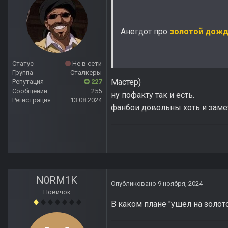
Анегдот про
золотой дож
Статус
Не в сети
Группа
Сталкеры
Мастер)
Репутация
227
Сообщений
255
ну пофакту так и есть.
Регистрация
13.08.2024
фанбои довольны хоть и заме
N0RM1K
Опубликовано
9 ноября, 2024
Новичок
В каком плане "ушел на золот