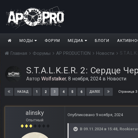
МОДЫ
ФОРУМ
МЕДИА
БЛОГИ
АКТИВНО
S.T.A.L.
Главная
Форумы
AP PRODUCTION
Новости
S.T.A.L.K.E.R. 2: Сердце Ч
Автор
Wolfstalker
,
8 ноября, 2024
в
Новости
Страница 3
1
2
3
4
5
6
НАЗАД
ДАЛЕЕ
alinsky
Опубликовано
9 ноября, 2024
Опытный
В 09.11.2024 в 15:48,
Rookieru