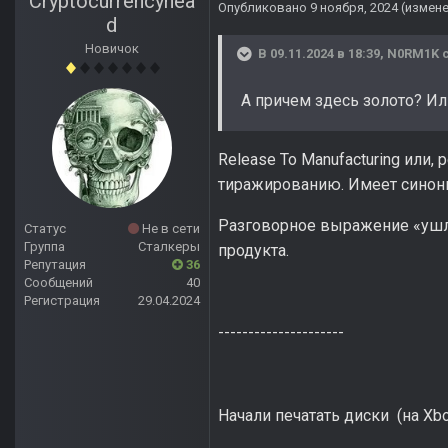
Cryptocurrencyhea
Опубликовано
9 ноября, 2024
(измен
d
Новичок
В 09.11.2024 в 18:39,
N0RM1K
с
А причем здесь золото? Ил
Release To Manufacturing или, 
тиражированию. Имеет синони
Разговорное выражение «ушла 
Статус
Не в сети
Группа
Сталкеры
продукта.
Репутация
36
Сообщений
40
Регистрация
29.04.2024
---------------------
Начали печатать диски (на X