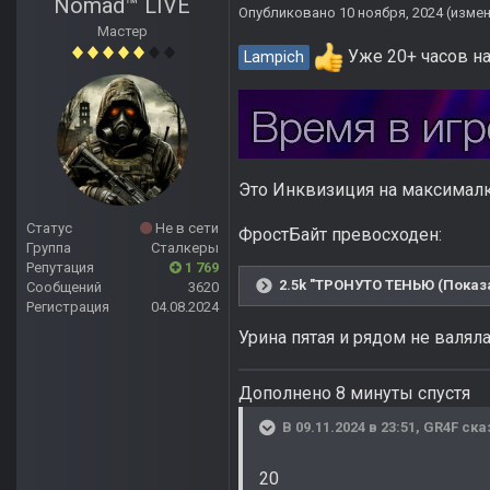
Nomad™ LIVE
Опубликовано
10 ноября, 2024
(изме
Мастер
Уже 20+ часов на
Lampich
Это Инквизиция на максималк
Статус
Не в сети
ФростБайт превосходен:
Группа
Сталкеры
Репутация
1 769
2.5k "ТРОНУТО ТЕНЬЮ (Показа
Сообщений
3620
Регистрация
04.08.2024
Урина пятая и рядом не валяла
Дополнено 8 минуты спустя
В 09.11.2024 в 23:51,
GR4F
ска
20