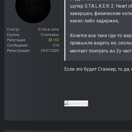
шутер S.T.A.L.K.E.R. 2: Hear
завершен, физические копи
каких-либо задержек,
Статус
Не в сети
Группа
Сталкеры
Хочется все таки где-то ве
Репутация
152
привыкли видеть ее, скол
Сообщений
219
мечтает поиграть во 2у част
Регистрация
29.07.2020
Если это будет Сталкер, то да