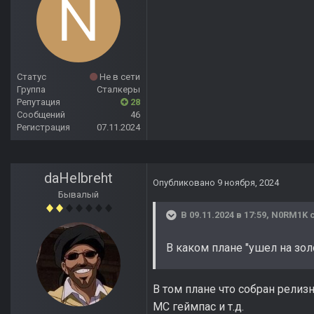
Статус
Не в сети
Группа
Сталкеры
Репутация
28
Сообщений
46
Регистрация
07.11.2024
daHelbreht
Опубликовано
9 ноября, 2024
Бывалый
В 09.11.2024 в 17:59,
N0RM1K
с
В каком плане "ушел на зол
В том плане что собран релиз
МС геймпас и т.д.