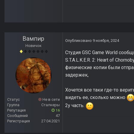
Вампир
Опубликовано
9 ноября, 2024
Новичок
Студия GSC Game World сообщи
S.T.A.L.K.E.R. 2: Heart of Cho
физические копии были отпра
задержек,
Хочется все таки где-то вери
видеть ее, сколько можно
Статус
Не в сети
Группа
Сталкеры
2у часть.
Репутация
16
Сообщений
47
Регистрация
27.04.2021