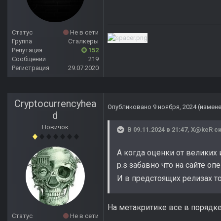
Статус
Не в сети
Группа
Сталкеры
Репутация
152
Сообщений
219
Регистрация
29.07.2020
Cryptocurrencyhea
Опубликовано
9 ноября, 2024
(измен
d
Новичок
В 09.11.2024 в 21:47,
X@keR
ск
А когда оценки от великих 
p.s забавно что на сайте оп
И в предстоящих релизах то
На метакритике все в порядке
Статус
Не в сети