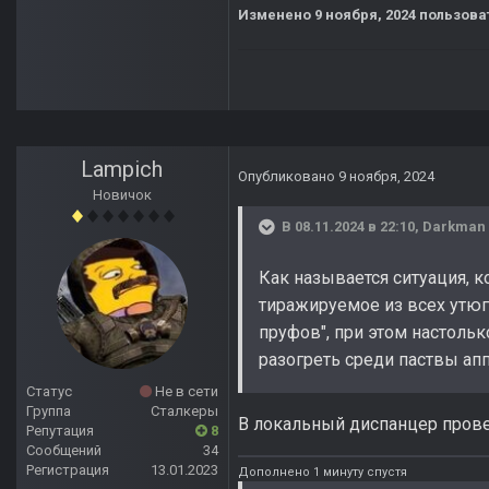
Изменено
9 ноября, 2024
пользова
Lampich
Опубликовано
9 ноября, 2024
Новичок
В 08.11.2024 в 22:10,
Darkman
Как называется ситуация, 
тиражируемое из всех утюг
пруфов", при этом настоль
разогреть среди паствы ап
Статус
Не в сети
Группа
Сталкеры
В локальный диспанцер прове
Репутация
8
Сообщений
34
Регистрация
13.01.2023
Дополнено 1 минуту спустя