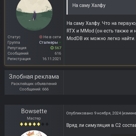
На саму Халфу
На саму Халфу. Что на первую
RTX и MMod (он есть также и
Статус
Не в сети
ModDB их можно легко найти.
Группа
Сталкеры
+
Репутация
567
Сообщений
616
Регистрация
16.11.2021
Злобная реклама
Расклейщик объявлений
Сообщений: 666
Bowsette
Опубликовано
9 ноября, 2024
(измен
Мастер
Вряд ли симуляция в С2 сост