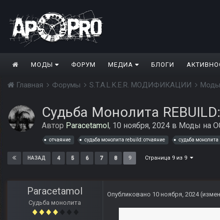
МОДЫ
ФОРУМ
МЕДИА
БЛОГИ
АКТИВНО
Главная
Форумы
S.T.A.L.K.E.R. МОДИФИКАЦИИ
Моды
Судьба Монолита REBUILD
Автор
Paracetamol
,
10 ноября, 2024
в
Моды на O
отчаяние
судьба монолита rebuild: отчаяние
судьба монолита
Страница 9 из 9
4
5
6
7
8
9
НАЗАД
Paracetamol
Опубликовано
10 ноября, 2024
(изме
Судьба монолита