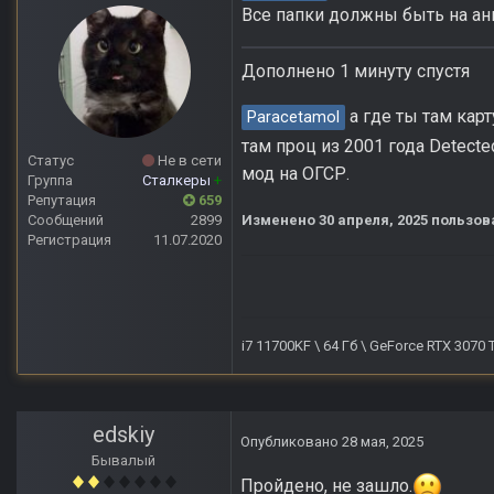
Все папки должны быть на ан
Дополнено 1 минуту спустя
а где ты там карт
Paracetamol
там проц из 2001 года Detecte
Статус
Не в сети
мод на ОГСР.
Группа
Сталкеры
+
Репутация
659
Сообщений
2899
Изменено
30 апреля, 2025
пользов
Регистрация
11.07.2020
i7 11700KF \ 64 Гб \ GeForce RTX 3070
edskiy
Опубликовано
28 мая, 2025
Бывалый
Пройдено, не зашло.