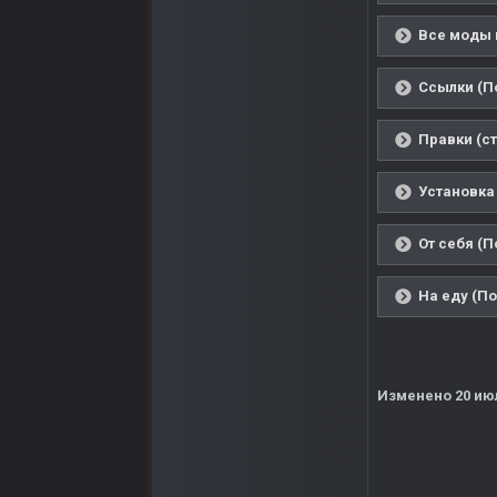
Все моды 
Ссылки (П
Правки (ст
Установка 
От себя (П
На еду (По
Изменено
20 ию