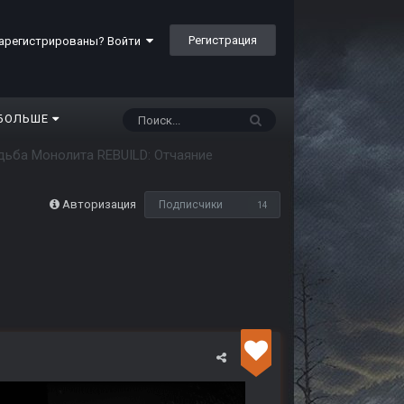
Регистрация
арегистрированы? Войти
БОЛЬШЕ
дьба Монолита REBUILD: Отчаяние
Авторизация
Подписчики
14