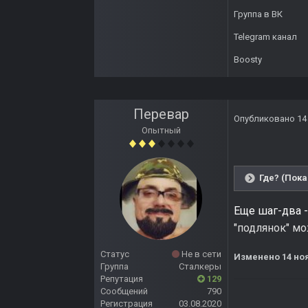
Группа в ВК
Telegram канал
Boosty
Перевар
Опубликовано
14
Опытный
Где? (Пока
Еще шаг-два -
"подлянок" мо
Статус
Не в сети
Изменено
14 но
Группа
Сталкеры
Репутация
129
Сообщений
790
Регистрация
03.08.2020