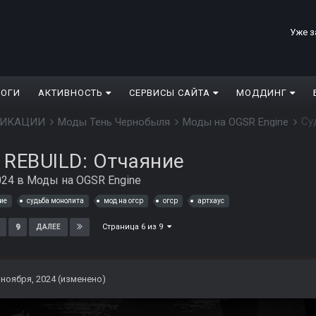
Уже з
ЛОГИ
АКТИВНОСТЬ
СЕРВИСЫ САЙТА
МОДДИНГ
Су
ДИФИКАЦИИ
Моды Тень Чернобыля
Моды на OGSR Engine
 REBUILD: Отчаяние
024
в
Моды на OGSR Engine
ние
судьба монолита
мод на огср
огср
артхаус
Страница 6 из 9
9
ДАЛЕЕ
 ноября, 2024
(изменено)