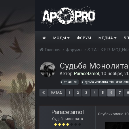
МОДЫ
ФОРУМ
МЕДИА
Б
Главная
Форумы
S.T.A.L.K.E.R. МО
Судьба Монолита
Автор
Paracetamol
,
10 ноября, 2
отчаяние
судьба монолита rebuild: отчая
1
2
3
4
5
6
7
8
НАЗАД
Paracetamol
Опубликовано
10
Судьба монолита