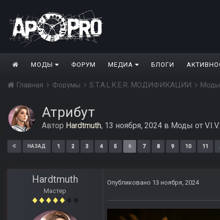
МОДЫ
ФОРУМ
МЕДИА
БЛОГИ
АКТИВНО
Главная
Форумы
S.T.A.L.K.E.R. МОДИФИКАЦИИ
Моды
Атрибут
Автор
Hardtmuth
,
13 ноября, 2024
в
Моды от V.I.V.
1
2
3
4
5
6
7
8
9
10
11
НАЗАД
Hardtmuth
Опубликовано
13 ноября, 2024
Мастер