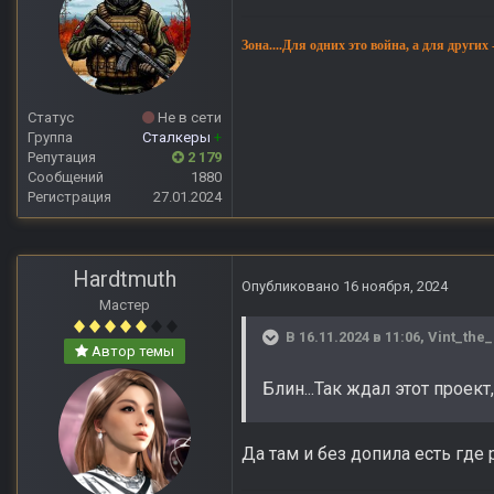
Зона....Для одних это война, а для других
Статус
Не в сети
Группа
Сталкеры
+
Репутация
2 179
Сообщений
1880
Регистрация
27.01.2024
Hardtmuth
Опубликовано
16 ноября, 2024
Мастер
В 16.11.2024 в 11:06,
Vint_the_
Автор темы
Блин...Так ждал этот проект
Да там и без допила есть гд