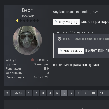
Верг
Опубликовано
16 ноября, 2024
Новичок
вылет при пере
xray_verg.log
Дополнено 38 минуты спустя
В 16.11.2024 в 16:55,
Верг
сказ
вылет при пе
xray_verg.log
Статус
Не в сети
Группа
Сталкеры
с третьего раза загрузило
Репутация
0
Сообщений
8
Регистрация
16.07.2022
1
2
3
4
5
6
7
8
9
10
11
НАЗАД