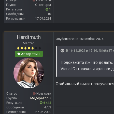
Статус
Не в сети
Группа
Сталкеры
Репутация
1
Сообщений
10
Регистрация
17.09.2024
Hardtmuth
Опубликовано
16 ноября, 2024
Мастер
В 16.11.2024 в 15:10,
NikitaST
Автор темы
Подскажите пж что делать, в
Visual C++ качал и ярлыки 
Стабильный вылет получаетс
Статус
Не в сети
Группа
Модераторы
Репутация
6 443
Сообщений
4703
Регистрация
27.06.2020