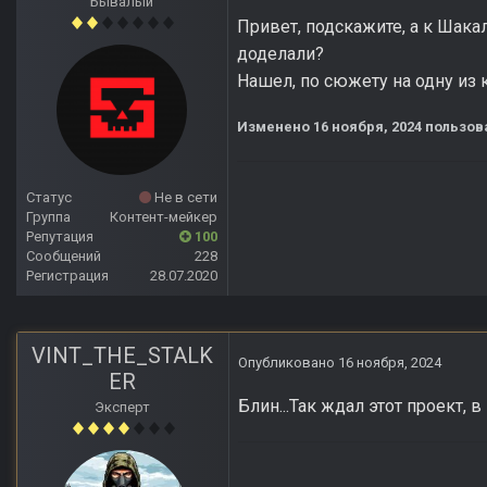
Бывалый
Привет, подскажите, а к Шака
доделали?
Нашел, по сюжету на одну из
Изменено
16 ноября, 2024
пользов
Статус
Не в сети
Группа
Контент-мейкер
Репутация
100
Сообщений
228
Регистрация
28.07.2020
VINT_THE_STALK
Опубликовано
16 ноября, 2024
ER
Блин...Так ждал этот проект, в
Эксперт