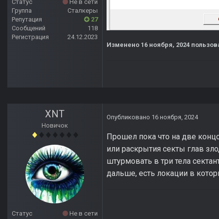
Статус
Не в сети
Группа
Сталкеры
Репутация
27
Сообщений
118
Регистрация
24.12.2023
Изменено
16 ноября, 2024
пользова
XNT
Опубликовано
16 ноября, 2024
Новичок
Прошел пока что на две конц
или раскрытия секты глав зло
штурмовать в три тела секта
дальше, есть локации в котор
Статус
Не в сети