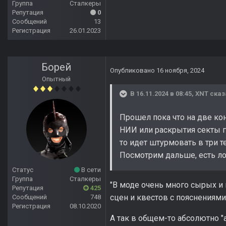
Группа
Сталкеры
Репутация
0
Сообщений
13
Регистрация
26.01.2023
Борей
Опубликовано
16 ноября, 2024
Опытный
В 16.11.2024 в 08:45,
XNT
сказ
Прошел пока что на две ко
НИИ или раскрытия секты гл
то идет штурмовать в три 
Посмотрим дальше, есть ло
Статус
В сети
Группа
Сталкеры
"В моде очень много сырых и
Репутация
425
сцен и квестов с пояснениями о
Сообщений
748
Регистрация
08.10.2020
А так в общем-то абсолютно 