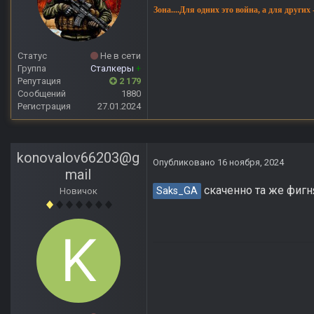
Зона....Для одних это война, а для других
Статус
Не в сети
Группа
Сталкеры
+
Репутация
2 179
Сообщений
1880
Регистрация
27.01.2024
konovalov66203@g
Опубликовано
16 ноября, 2024
mail
скаченно та же фигн
Saks_GA
Новичок