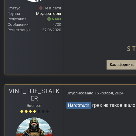
Статус
Не в сети
Группа
Модераторы
Репутация
6 443
Сообщений
4703
Регистрация
27.06.2020
Как оформить 
VINT_THE_STALK
Опубликовано
16 ноября, 2024
ER
грех на такое жало
Hardtmuth
Эксперт