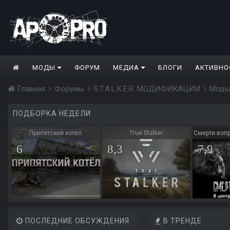
МОДЫ
ФОРУМ
МЕДИА
БЛОГИ
АКТИВНО
Главная
Форумы
S.T.A.L.K.E.R. МОДИФИКАЦИИ
Моды
ПОДБОРКА НЕДЕЛИ
Припятский котел
True Stalker
Смерти вопр
6
8,3
7,9
ПОСЛЕДНИЕ ОБСУЖДЕНИЯ
В ТРЕНДЕ