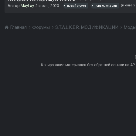
Автор
MayLay
,
2 июля, 2020
(и ещё 2
новый сюжет
новые локации
Главная
Форумы
S.T.A.L.K.E.R. МОДИФИКАЦИИ
Моды
Копирование материалов без обратной ссылки на AP-PR