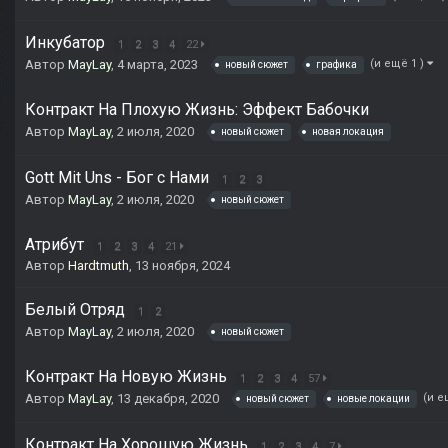
Инкубатор
1
2
3
4
22
Автор
MayLay
,
4 марта, 2023
(и ещё 1 )
новый сюжет
графика
Контракт На Плохую Жизнь: Эффект Бабочки
Автор
MayLay
,
2 июля, 2020
новый сюжет
новая локация
Gott Mit Uns - Бог c Нами
1
2
3
Автор
MayLay
,
2 июля, 2020
новый сюжет
Атрибут
1
2
3
4
21
Автор
Hardtmuth
,
13 ноября, 2024
Белый Отряд
1
2
Автор
MayLay
,
2 июля, 2020
новый сюжет
Контракт На Новую Жизнь
1
2
3
4
57
Автор
MayLay
,
13 декабря, 2020
(и е
новый сюжет
новые локации
Контракт На Хорошую Жизнь
1
2
3
4
7