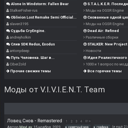
Alone In Windstorm: Fallen Bear
S.T.A.L.K.E.R. Последн
StalkerFisher-rus
Моды на OGSR Engine
Oblivion Lost Remake Semi Official...
Скованные одной це
slaven3195
Моды на OGSR Engine
Судьба CryEngine.
Dead Air: Refined
andreyholkin
Различные сборки
Слив SDK Redux, Exodus
STALKER: New Project -
antonydeep
Новости
Путь Человека. Шаг в...
Идея Реалистичного 
CiberZold
1000 и 1 вопрос по мод
Прочие свежие темы
Все горячие темы
Моды от V.I.V.I.E.N.T. Team
Ловец Снов - Remastered
1
2
3
4
81
Автор
MayLay
,
15 ноября, 2023
(и ещё 2 
сюжетный мод
графика