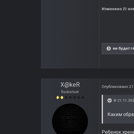
Изменено
21 но
ии будет г
X@keR
Опубликовано
21
Бывалый
В 21.11.202
Каким обра
Ребенок хрень