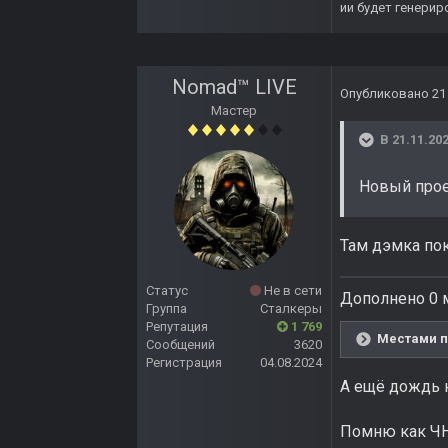
ии будет генерир
Nomad™ LIVE
Опубликовано
21
Мастер
В 21.11.202
Новый про
Там дэмка пок
Статус
Не в сети
Дополнено 0 м
Группа
Сталкеры
Репутация
1 769
Местами п
Сообщений
3620
Регистрация
04.08.2024
А ещё дождь 
Помню как ЧН 