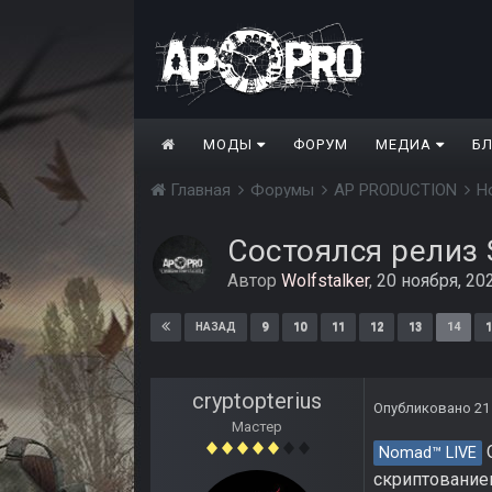
МОДЫ
ФОРУМ
МЕДИА
Б
Главная
Форумы
AP PRODUCTION
Н
Состоялся релиз S
Автор
Wolfstalker
,
20 ноября, 20
9
10
11
12
13
14
1
НАЗАД
cryptopterius
Опубликовано
21
Мастер
О
Nomad™ LIVE
скриптованием