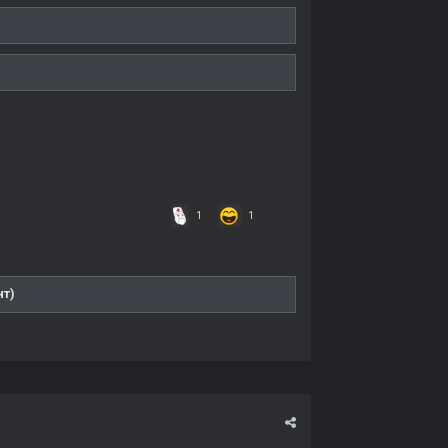
1
1
нт)