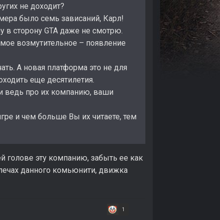
ругих не доходит?
мера было семь зависаний, Карл!
му в сторону GTA даже не смотрю.
амое возмутительное – появление
ать. А новая платформа это не для
оходить еще десятилетия.
ли ведь про их компанию, ваши
игре и чем больше Вы их читаете, тем
оей голове эту компанию, забыть ее как
плечах данного комьюнити, движка
1