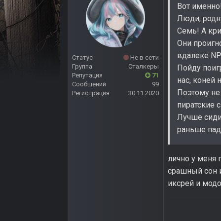
Вот именно!
Люди, родн
Семь! А кри
Они проигн
вдалеке NPC
Статус
Не в сети
Группа
Сталкеры
Пойду поигр
Репутация
71
нас, коней
Сообщений
99
Поэтому не
Регистрация
30.11.2020
пиратские с
Лучше сидит
раньше пад
лично у меня 
срашный сон и
иксрей и мод