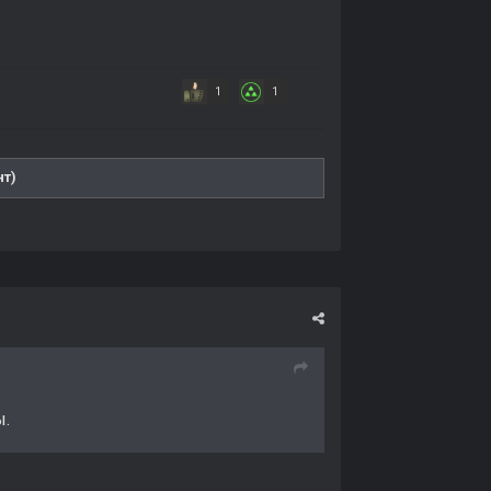
1
1
нт)
ы.