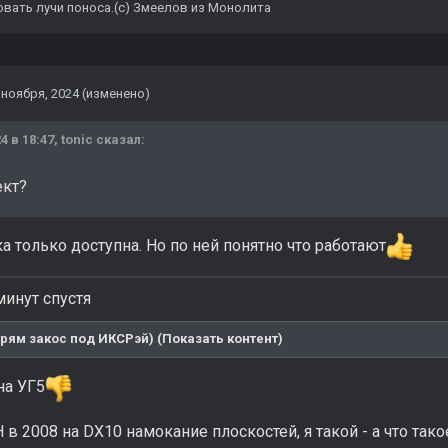
овать лучи поноса.(с) Змеелов из Монолита
 ноября, 2024
(изменено)
4 в 18:47,
tonic
сказал:
ект?
а только доступна. Но по ней понятно что работают
инут спустя
рям закос под ИКСРэй) (Показать контент)
на УГ5
в 2008 на DX10 намокание плоскостей, я такой - а что так