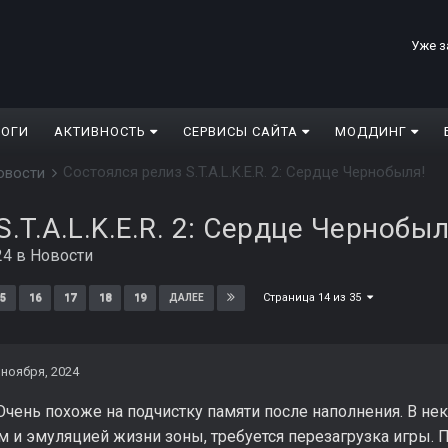
Уже з
ЛОГИ
АКТИВНОСТЬ
СЕРВИСЫ САЙТА
МОДДИНГ
Состоялся релиз S.T.A.L.K.E.R. 2: Сердце Чернобыля!
овости
.T.A.L.K.E.R. 2: Сердце Чернобыл
24
в
Новости
Страница 14 из 35
5
16
17
18
19
ДАЛЕЕ
 ноября, 2024
чень похоже на подчистку памяти после наполнения. В не
 и эмуляцией жизни зоны, требуется перезагрузка игры. П