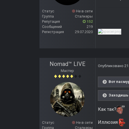
Статус
Не в сети
Группа
Сталкеры
Репутация
152
Сообщений
219
Регистрация
29.07.2020
Nomad™ LIVE
Опубликовано
21
Мастер
Вот пасмур
Заходишь в
Как так?
Иллюзия
Статус
Не в сети
Группа
Сталкеры