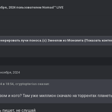
ября, 2024
пользователем Nomad™ LIVE
енерировать лучи поноса.(с) Змеелов из Монолита (Показать конте
 ноября, 2024
4 в 18:54,
cryptopterius
сказал:
зом и кого? Там уже миллион скачало на торрентах планет
 пишет, не слушай.