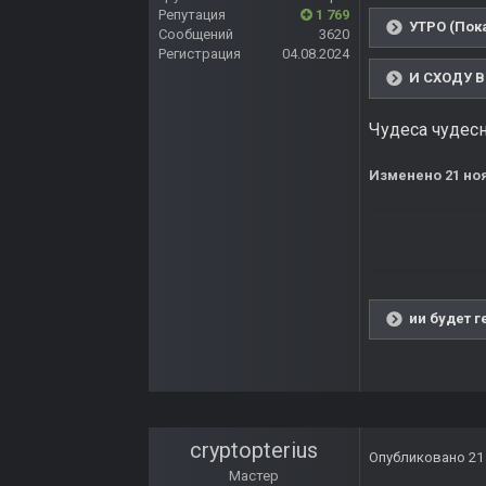
Репутация
1 769
УТРО (Пока
Сообщений
3620
Регистрация
04.08.2024
И СХОДУ ВЕ
Чудеса чудесн
Изменено
21 но
ии будет г
cryptopterius
Опубликовано
21
Мастер