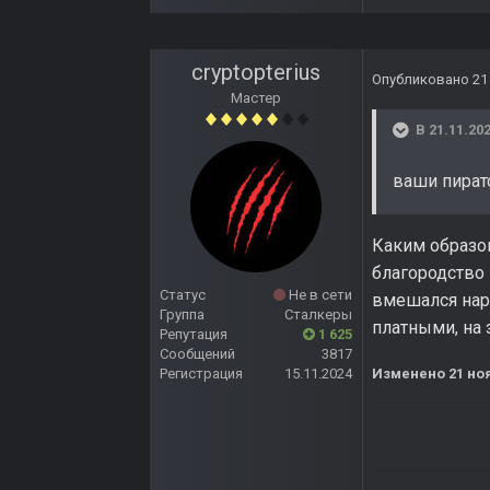
cryptopterius
Опубликовано
21
Мастер
В 21.11.202
ваши пират
Каким образом
благородство 
Статус
Не в сети
вмешался наро
Группа
Сталкеры
платными, на з
Репутация
1 625
Сообщений
3817
Регистрация
15.11.2024
Изменено
21 но