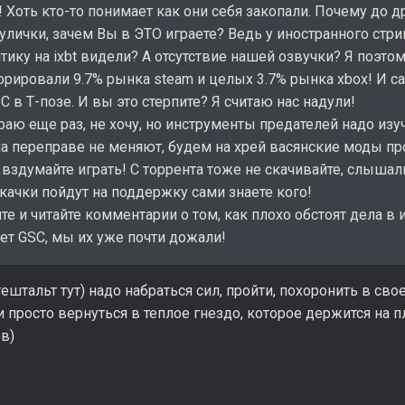
 Хоть кто-то понимает как они себя закопали. Почему до д
улички, зачем Вы в ЭТО играете? Ведь у иностранного стри
тику на ixbt видели? А отсутствие нашей озвучки? Я поэто
орировали 9.7% рынка steam и целых 3.7% рынка xbox! И с
 в Т-позе. И вы это стерпите? Я считаю нас надули!
аю еще раз, не хочу, но инструменты предателей надо изуч
 на переправе не меняют, будем на хрей васянские моды пр
 вздумайте играть! С торрента тоже не скачивайте, слыша
качки пойдут на поддержку сами знаете кого!
е и читайте комментарии о том, как плохо обстоят дела в 
ет GSC, мы их уже почти дожали!
гештальт тут) надо набраться сил, пройти, похоронить в св
 просто вернуться в теплое гнездо, которое держится на 
ов)