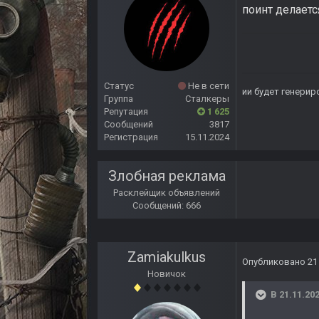
поинт делаетс
Статус
Не в сети
ии будет генерир
Группа
Сталкеры
Репутация
1 625
Сообщений
3817
Регистрация
15.11.2024
Злобная реклама
Расклейщик объявлений
Сообщений: 666
Zamiakulkus
Опубликовано
21
Новичок
В 21.11.202