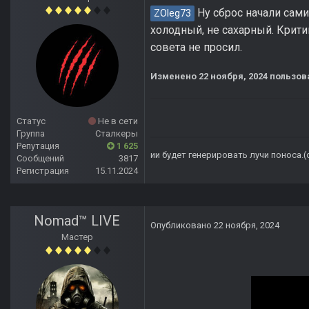
Ну сброс начали сами
ZOleg73
холодный, не сахарный. Критик
совета не просил.
Изменено
22 ноября, 2024
пользова
Статус
Не в сети
Группа
Сталкеры
Репутация
1 625
ии будет генерировать лучи поноса.
Сообщений
3817
Регистрация
15.11.2024
Nomad™ LIVE
Опубликовано
22 ноября, 2024
Мастер