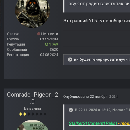
звук от радио влиять так с
Это ранний УГ5 тут вообще вс
Статус
Не в сети
Группа
Сталкеры
Репутация
1 769
Сообщений
3620
Регистрация
04.08.2024
ии будет генерировать лучи 
Comrade_Pigeon_2
Опубликовано
22 ноября, 2024
.0
Бывалый
В 22.11.2024 в 12:12,
Nomad™ 
Stalker2\Content\Paks\
~mod