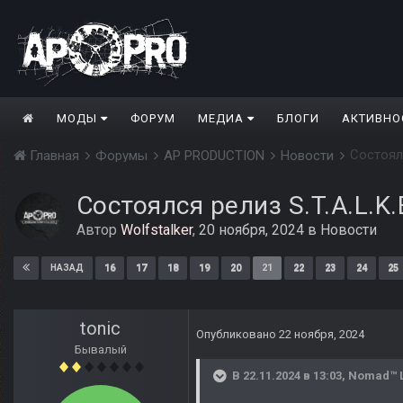
МОДЫ
ФОРУМ
МЕДИА
БЛОГИ
АКТИВНО
Состоялс
Главная
Форумы
AP PRODUCTION
Новости
Состоялся релиз S.T.A.L.K
Автор
Wolfstalker
,
20 ноября, 2024
в
Новости
16
17
18
19
20
21
22
23
24
25
НАЗАД
tonic
Опубликовано
22 ноября, 2024
Бывалый
В 22.11.2024 в 13:03,
Nomad™ 