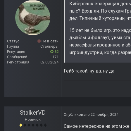
Киберпанк возвращал деньг
пыс? Вряд ли. По слухам Г
дел. Типичный хуторянин, ч
15 лет не было игр, это на
дьяблы и фоллаут, уйма ста
Статус
Не в сети
незаасфальтированное и аб
Группа
Сталкеры
Репутация
82
игроиндустрии, когда разра
Сообщений
171
Регистрация
02.08.2024
Гейб такой: ну да, ну да
StalkerVD
Опубликовано
22 ноября, 2024
Новичок
Самое интересное на этом же 