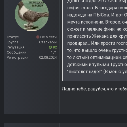
Долго я ждал ЭТО. Сын вырос
пофиг стало. Благодаря пол
надежда на ПЫСов. И вот О
мечта исполнена. Второе: о
сюжет и мелкие фичи, на к
пригласить Жекана для кру
Статус
Не в сети
Группа
Сталкеры
продирал... Или прости гос
Репутация
82
то, что вышло очень грустн
Сообщений
171
то лютый) оптимизацией, с
Регистрация
02.08.2024
детскими и тупыми. Грустно
"пистолет надет" (В меню улу
Ладно тебе, радуйся, что у те