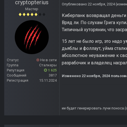
cryptopterius
Опубликовано
22 ноября, 2024
(изме
Мастер
Киберпанк возвращал деньги у
Вряд ли. По слухам Грига куп
Типичный хуторянин, что заср
15 лет не было игр, это надо
дьяблы и фоллаут, уйма сталк
абсолютное неуважение к сво
Статус
Не в сети
разрабочик и владелец насрал
Группа
Сталкеры
Репутация
1 625
Сообщений
3817
Изменено
22 ноября, 2024
пользова
Регистрация
15.11.2024
ии будет генерировать лучи поноса.