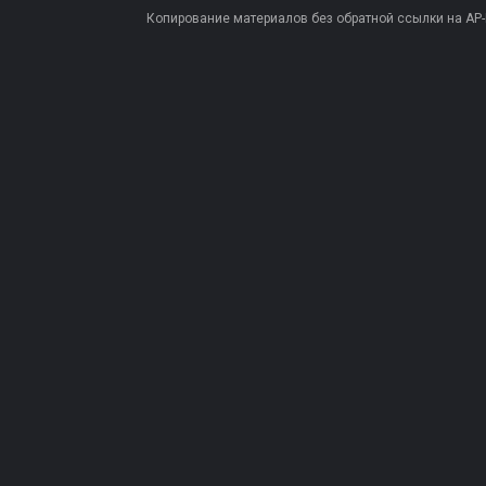
Копирование материалов без обратной ссылки на AP-PR