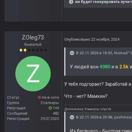
ии будет генерировать лучи 
ZOleg73
Опубликовано
22 ноября, 2024
Бывалый
В 22.11.2024 в 18:55,
Nomad™ 
У людей вон
4080
и в
2.5k
и
У тебя подгорает? Заработай и 
Что - нет? Мамкин?
Статус
Не в сети
Группа
Сталкеры
Репутация
199
Дополнено 9 минуты спустя
Сообщений
482
В 22.11.2024 в 20:08,
yashmaa
Регистрация
29.07.2020
Из бесящего - быстрая сменя