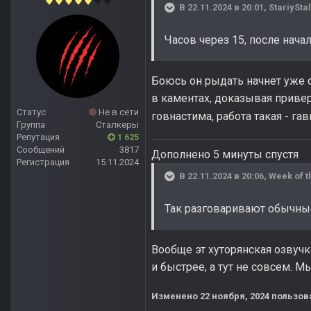
В 22.11.2024 в 20:01,
StariySta
Часов через 15, после нача
Боюсь он рыдать начнет уже о
в каментах, доказывая привер
Статус
Не в сети
говнастима, работа такая - г
Группа
Сталкеры
Репутация
1 625
Сообщений
3817
Дополнено 5 минуты спустя
Регистрация
15.11.2024
В 22.11.2024 в 20:06,
Week of t
Так разговаривают обычны
Вообще эт хуторянская озвучк
и быстрее, а тут не совсем. 
Изменено
22 ноября, 2024
пользова