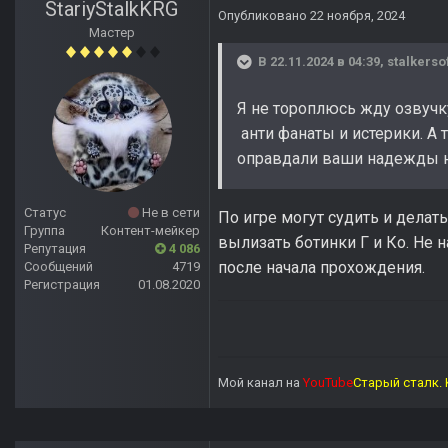
StariyStalkKRG
Опубликовано
22 ноября, 2024
Мастер
В 22.11.2024 в 04:39,
stalkerso
Я не тороплюсь жду озвучку
анти фанаты и истерики. А
оправдали ваши надежды не 
Статус
Не в сети
По игре могут судить и делат
Группа
Контент-мейкер
вылизать ботинки Г и Ко. Не н
Репутация
4 086
после начала прохождения.
Сообщений
4719
Регистрация
01.08.2020
Мой канал на
YouTube
Старый сталк. 