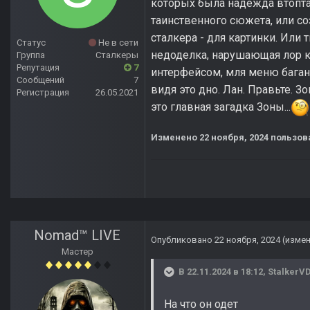
которых была надежда втоптан
таинственного сюжета, или со
сталкера - для картинки. Или
Статус
Не в сети
недоделка, нарушающая лор кл
Группа
Сталкеры
Репутация
7
интерфейсом, мля меню багано
Сообщений
7
видя это дно. Лан. Правьте. Зо
Регистрация
26.05.2021
это главная загадка Зоны...
Изменено
22 ноября, 2024
пользова
Nomad™ LIVE
Опубликовано
22 ноября, 2024
(изме
Мастер
В 22.11.2024 в 18:12,
StalkerV
На что он одет