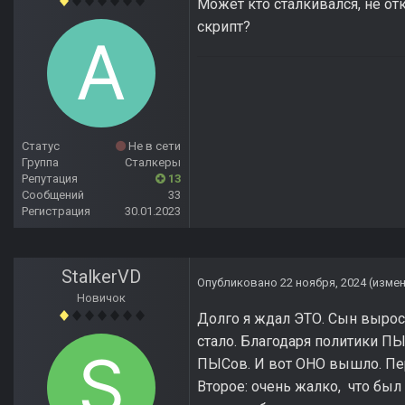
Может кто сталкивался, не от
скрипт?
Статус
Не в сети
Группа
Сталкеры
Репутация
13
Сообщений
33
Регистрация
30.01.2023
StalkerVD
Опубликовано
22 ноября, 2024
(изме
Новичок
Долго я ждал ЭТО. Сын вырос. З
стало. Благодаря политики ПЫ
ПЫСов. И вот ОНО вышло. Перв
Второе: очень жалко, что был