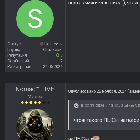
подтормаживало ниху...), что
Статус
Не в сети
Группа
Сталкеры
Репутация
7
Сообщений
7
Регистрация
26.05.2021
Nomad™ LIVE
Опубликовано
22 ноября, 2024
(изме
Мастер
В 22.11.2024 в 18:54,
StalkerV
чтож такого ПЫСы натвори
наПЫСили