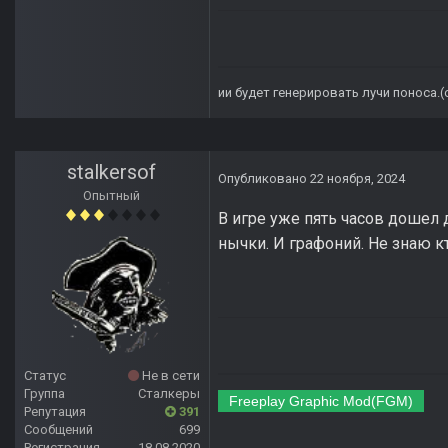
ии будет генерировать лучи поноса.
stalkersof
Опубликовано
22 ноября, 2024
Опытный
В игре уже пять часов дошел 
нычки. И графоний. Не знаю кт
Статус
Не в сети
Группа
Сталкеры
Freeplay Graphic Mod(FGM)
Репутация
391
Сообщений
699
Регистрация
18.08.2020