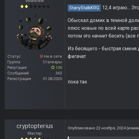
Бывалый
12,4 играю... Э
StariyStalkKRG
Обыскал домик в темной долин
плюс новые по всей карте рас
потом это начнет бесить (все
Из бесящего - быстрая сменя д
фигачат
Статус
Не в сети
Группа
Сталкеры
Репутация
130
Сообщений
363
Регистрация
01.08.2020
пока так
cryptopterius
Опубликовано
22 ноября, 2024
(изме
Мастер