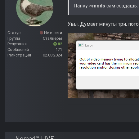
Папку
~mods
сам создашь.
Увы. Думает минуты три, потом
Статус
Не в сети
Группа
Сталкеры
Репутация
82
Сообщений
171
Регистрация
02.08.2024
Nomad™ LIVE