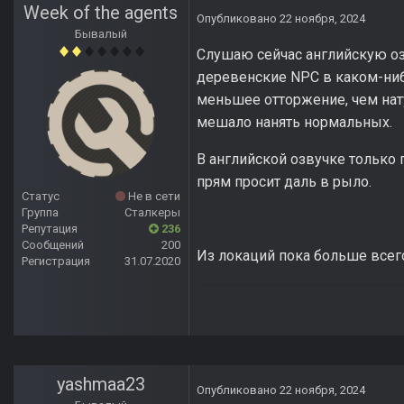
Week of the agents
Опубликовано
22 ноября, 2024
Бывалый
Слушаю сейчас английскую озв
деревенские NPC в каком-ниб
меньшее отторжение, чем нату
мешало нанять нормальных.
В английской озвучке только 
прям просит даль в рыло.
Статус
Не в сети
Группа
Сталкеры
Репутация
236
Сообщений
200
Из локаций пока больше всего
Регистрация
31.07.2020
yashmaa23
Опубликовано
22 ноября, 2024