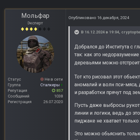
Мольфар
Опубликовано
16 декабря, 2024
Эксперт
В 16.12.2024 в 19:04,
cryptopte
Добрался до Института с г
так: как это недоразумени
деревьями можно отстроить
Тот кто рисовал этот обье
Статус
Не в сети
аномалий и волн пси-мяса,
Группа
Сталкеры
+
Репутация
857
и разработки прячут под зе
Сообщений
1038
Регистрация
26.07.2020
Пусть даже выбросы рукот
линии и логики, ведь до э
пиджаке не хватает тольк
Это можно обьяснить тольк