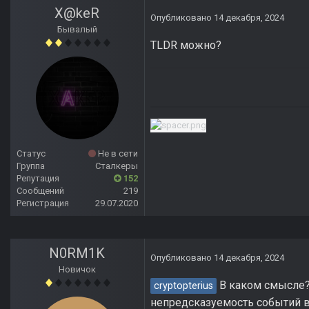
X@keR
Опубликовано
14 декабря, 2024
Бывалый
TLDR можно?
Статус
Не в сети
Группа
Сталкеры
Репутация
152
Сообщений
219
Регистрация
29.07.2020
N0RM1K
Опубликовано
14 декабря, 2024
Новичок
В каком смысле? В
cryptopterius
непредсказуемость событий в 