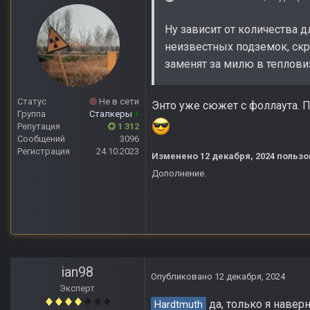
Ну зависит от количества 
неизвестных подземок, скр
заменят за милю в теплови
Статус
Не в сети
Энто уже сюжет с фоллаута. П
Группа
Сталкеры
+
Репутация
1 312
Сообщений
3096
Регистрация
24.10.2023
Изменено
12 декабря, 2024
пользо
Дополнение.
ian98
Опубликовано
12 декабря, 2024
Эксперт
да, только я наверн
Hardtmuth