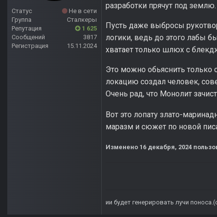
разработки прячут под землю.
Статус
Не в сети
Группа
Сталкеры
Пусть даже выбросы рукотвор
Репутация
1 625
логики, ведь до этого лабы б
Сообщений
3817
Регистрация
15.11.2024
хватает только шлюх с блекд
Это можно обьяснить только о
локацию создал человек, сове
Очень рад, что Монолит зачис
Вот это лопату злато-маринад
маразм и сюжет по новой писа
Изменено
16 декабря, 2024
пользов
ии будет генерировать лучи поноса.