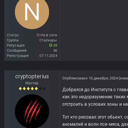
Статус
Не в сети
Группа
Сталкеры
Репутация
28
Сообщений
46
Регистрация
07.11.2024
cryptopterius
Опубликовано
16 декабря, 2024
(изм
Мастер
Добрался до Института с глав
как это недоразумение таки
отстроить в услових зоны и н
Тот кто рисовал этот обьект,
аномалий и волн пси-мяса, да