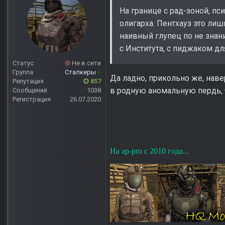
На границе с рад-зоной, п
олигарха. Пентхауз это лиш
наивный глупец по не знан
с Института, с пиджаком д
Статус
Не в сети
Группа
Сталкеры
+
Да ладно, прикольно же, нав
Репутация
857
в родную аномальную пердь, ч
Сообщений
1038
Регистрация
26.07.2020
На ap-pro с 2010 года...