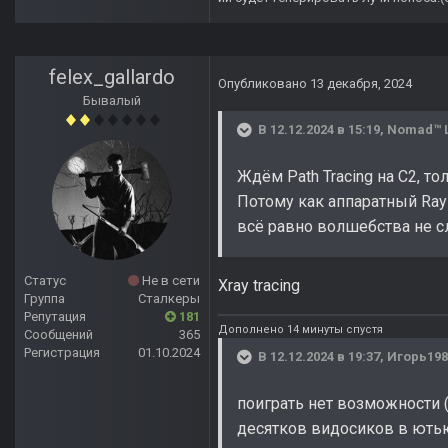
felex_gallardo
Опубликовано
13 декабря, 2024
Бывалый
В 12.12.2024 в 15:19,
Nomad™ 
Ждём Path Tracing на С2, т
Потому как аппаратный Ray
всё равно волшебства не с
Статус
Не в сети
Xray tracing
Группа
Сталкеры
Репутация
181
Дополнено 14 минуты спустя
Сообщений
365
Регистрация
01.10.2024
В 12.12.2024 в 19:37,
Игорь198
поиграть нет возможности (
десятков видосиков в ютьюб