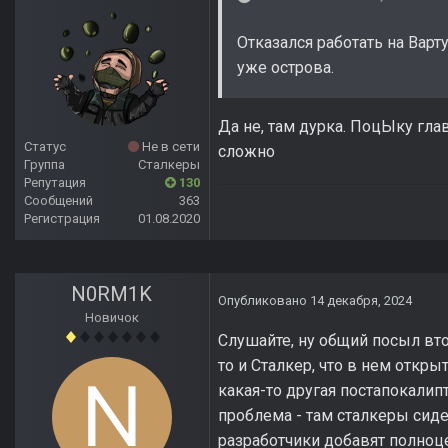
Отказался работать на Варт
уже острова.
Да не, там дурка. ПоцЫку гла
Статус
Не в сети
сложно
Группа
Сталкеры
Репутация
130
Сообщений
363
Регистрация
01.08.2020
N0RM1K
Опубликовано
14 декабря, 2024
Новичок
Слушайте, ну общий посыл втор
то и Сталкер, что в нем откры
какая-то другая постапокалипт
проблема - там сталкеры сиде
разработчики добавят полноце