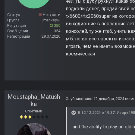
чел, ты с дубу рухнул ,какая 
подкопи денег, продай свой но
Статус
Не в сети
rx6600/rtx2060super на которой
Группа
Сталкеры
выходившие в последние лет 
Репутация
250
консолей, ту же гта6, учитыва
Сообщений
354
Регистрация
29.07.2020
м.б. не во все проекты играе
играть, чем не иметь возможн
космическая
Moustapha_Matush
Опубликовано
12 декабря, 2024
(изм
ka
Опытный
В 12.12.2024 в 19:37,
Игорь198
and the ability to play on old