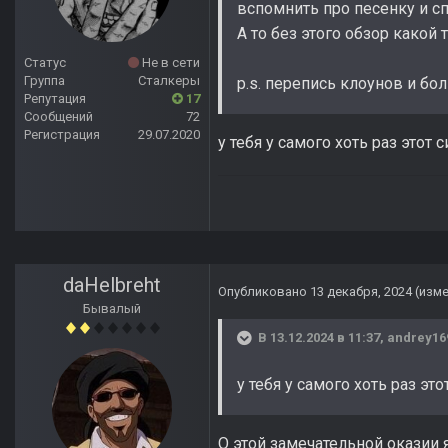
вспомнить про песенку и с
А то без этого обзор какой т
Статус
Не в сети
Группа
Сталкеры
p.s. перепись клоунов и бо
Репутация
17
Сообщений
72
Регистрация
29.07.2020
у тебя у самого хоть раз этот
daHelbreht
Опубликовано
13 декабря, 2024
(изм
Бывалый
В 13.12.2024 в 11:37,
andrey16
у тебя у самого хоть раз э
О этой замечательной оказии 