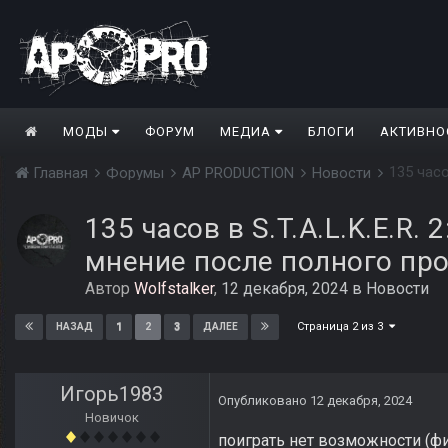
МОДЫ
ФОРУМ
МЕДИА
БЛОГИ
АКТИВНО
Главная
Форумы
AP PRODUCTION
Новости
135 часов в S.T.A.L.K.E.R.
мнение после полного пр
Автор
Wolfstalker
,
12 декабря, 2024
в
Новости
Страница 2 из 3
1
2
3
НАЗАД
ДАЛЕЕ
Игорь1983
Опубликовано
12 декабря, 2024
Новичок
поиграть нет возможности (фи