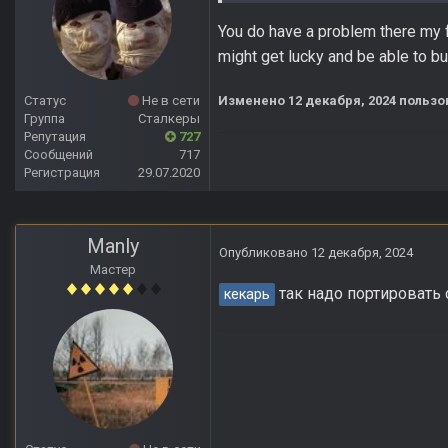
You do have a problem there my fr
might get lucky and be able to
Статус
Не в сети
Изменено
12 декабря, 2024
пользо
Группа
Сталкеры
Репутация
727
Сообщений
717
Регистрация
29.07.2020
Manly
Опубликовано
12 декабря, 2024
Мастер
так надо портировать с
кекарь