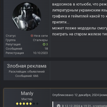
видосиков в ютьюбе, что реже
литературным украинским язык
графика и геймплей какой то 
припяти....
может позже мододелы смогут 
поиграть на старом железе ти
Статус
Не в сети
Группа
Сталкеры
Репутация
3
Сообщений
18
Регистрация
10.10.2023
Злобная реклама
Расклейщик объявлений
Сообщений: 666
Manly
Опубликовано
12 декабря, 2024
(изм
Мастер
В 12.12.2024 в 19:31,
cryptopte