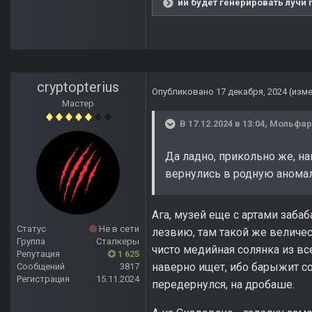
ии будет генерировать лучи 
cryptopterius
Опубликовано
17 декабря, 2024
(изм
Мастер
В 17.12.2024 в 13:04,
Мольфар
Да ладно, прикольно же, 
вернулись в родную анома
Ага, музей еще с артами заба
Статус
Не в сети
лезвию, там такой же величес
Группа
Сталкеры
чисто медийная солянка из вс
Репутация
1 625
наверно ищет, ибо барыжит со
Сообщений
3817
Регистрация
15.11.2024
передернулся, на дробаше.