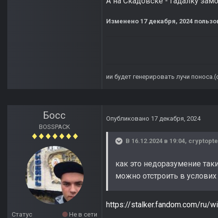
А на Скадовске - гадалку зам
Изменено
17 декабря, 2024
пользов
ии будет генерировать лучи поноса.
Босс
Опубликовано
17 декабря, 2024
BOSSPACK
В 16.12.2024 в 19:04,
cryptopte
как это недоразумение та
можно отстроить в услових
https://stalker.fandom.com/ru
Статус
Не в сети