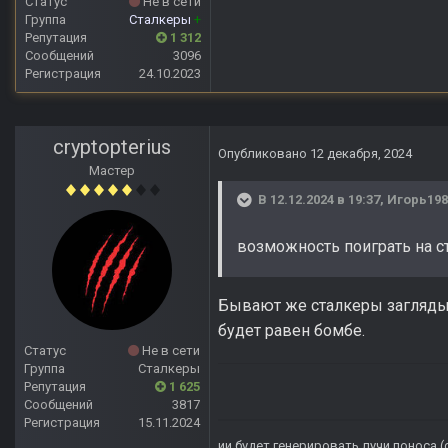
Статус
Не в сети
Группа
Сталкеры
+
Репутация
1 312
Сообщений
3096
Регистрация
24.10.2023
cryptopterius
Опубликовано
12 декабря, 2024
Мастер
В 12.12.2024 в 19:37,
Игорь198
возможность поиграть на с
Бывают же сталкеры заглядыв
будет равен бомбе.
Статус
Не в сети
Группа
Сталкеры
Репутация
1 625
Сообщений
3817
Регистрация
15.11.2024
ии будет генерировать лучи поноса.