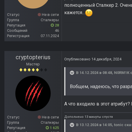
полноценный Сталкер 2. Очень
кажется...
Статус
Не в сети
Группа
Сталкеры
Репутация
28
Сообщений
46
Регистрация
07.11.2024
cryptopterius
Опубликовано
14 декабря, 2024
Мастер
В 14.12.2024 в 08:48,
N0RM1K
с
Вобщем, надеюсь, что разр
А что входило в этот атрибут?
Дополнено 13 минуты спустя
Статус
Не в сети
Группа
Сталкеры
В 13.12.2024 в 14:05,
tonic
ска
Репутация
1 625