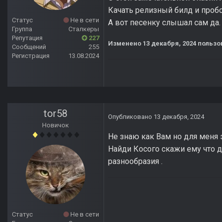
Качать релизный билд и пробо
Статус
Не в сети
А вот песенку слышал сам да.
Группа
Сталкеры
Репутация
227
Изменено
13 декабря, 2024
пользо
Сообщений
255
Регистрация
13.08.2024
tor58
Опубликовано
13 декабря, 2024
Новичок
Не знаю как Вам но для меня 
Найди Косого скажи ему что д
разнообразия .
Статус
Не в сети