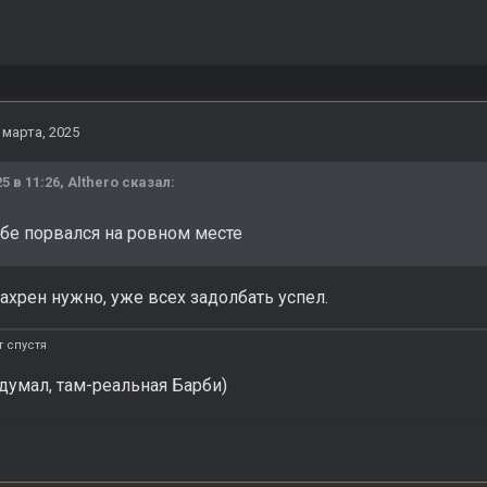
 марта, 2025
25 в 11:26,
Althero
сказал:
ебе порвался на ровном месте
нахрен нужно, уже всех задолбать успел.
 спустя
 думал, там-реальная Барби)