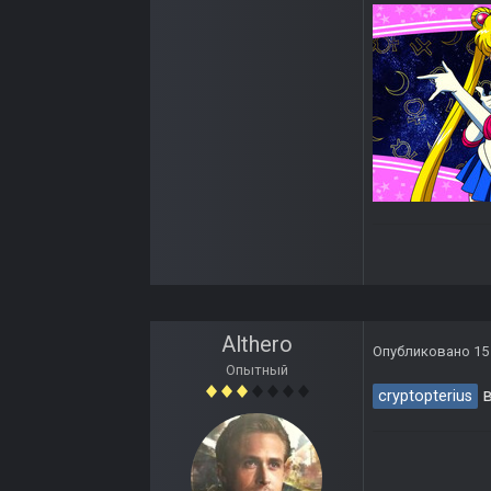
Althero
Опубликовано
15
Опытный
в
cryptopterius