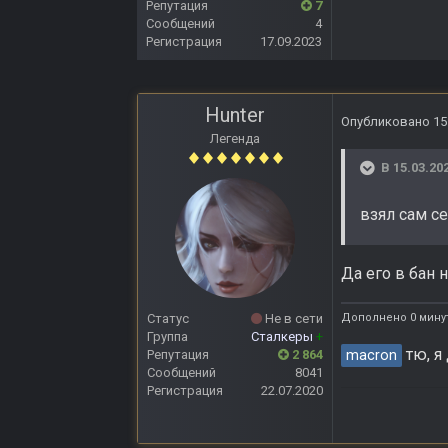
Репутация
7
Сообщений
4
Регистрация
17.09.2023
Hunter
Опубликовано
15
Легенда
В 15.03.20
взял сам с
Да его в бан 
Дополнено 0 минут
Статус
Не в сети
Группа
Сталкеры
+
тю, я
macron
Репутация
2 864
Сообщений
8041
Регистрация
22.07.2020