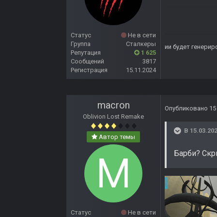
Статус
Не в сети
Группа
Сталкеры
ии будет генерир
Репутация
1 625
Сообщений
3817
Регистрация
15.11.2024
macron
Опубликовано
15
Oblivion Lost Remake
В 15.03.202
Автор темы
Барби? Скр
Статус
Не в сети