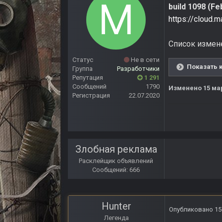
build 1098 (F
https://cloud.
Список измен
Статус
Не в сети
Показать 
Группа
Разработчики
Репутация
1 291
Сообщений
1790
Изменено
15 ма
Регистрация
22.07.2020
Злобная реклама
Расклейщик объявлений
Сообщений: 666
Hunter
Опубликовано
15
Легенда