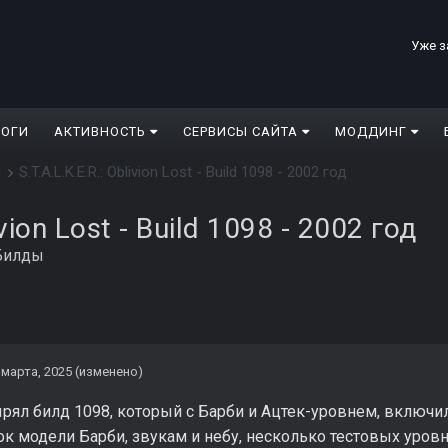
Уже з
ЛОГИ
АКТИВНОСТЬ
СЕРВИСЫ САЙТА
МОДДИНГ
S.T.A.L.K.E.R.: Oblivion Lost - Build 1098 - 2002 год
ы
ivion Lost - Build 1098 - 2002 год
Билды
 марта, 2025
(изменено)
ял билд 1098, который с Барби и Ацтек-уровнем, включил ч
к модели Барби, звукам и небу, несколько тестовых уровн