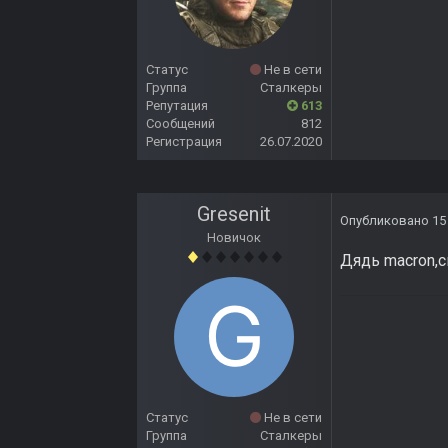
Статус
Не в сети
Группа
Сталкеры
Репутация
613
Сообщений
812
Регистрация
26.07.2020
Gresenit
Опубликовано
15
Новичок
Дядь macron,с
Статус
Не в сети
Группа
Сталкеры