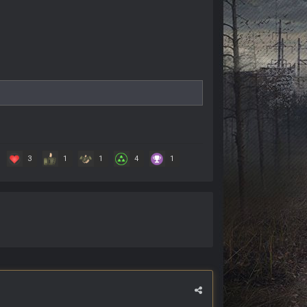
3
1
1
4
1