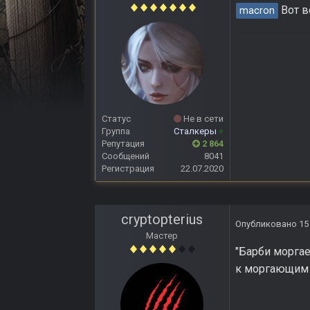
Вот в
macron
Статус
Не в сети
Группа
Сталкеры
+
Репутация
2 864
Сообщений
8041
Регистрация
22.07.2020
cryptopterius
Опубликовано
15
Мастер
"Барби морга
к моргающим 