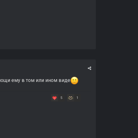
мощи ему в том или ином виде
5
1