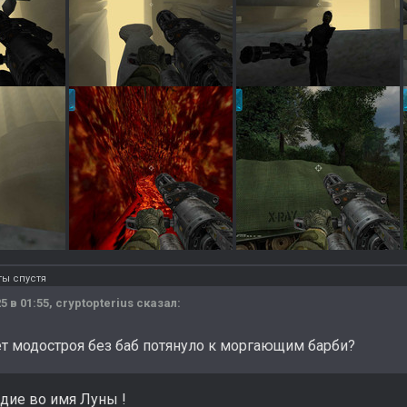
ты спустя
5 в 01:55,
cryptopterius
сказал:
ет модостроя без баб потянуло к моргающим барби?
дие во имя Луны !