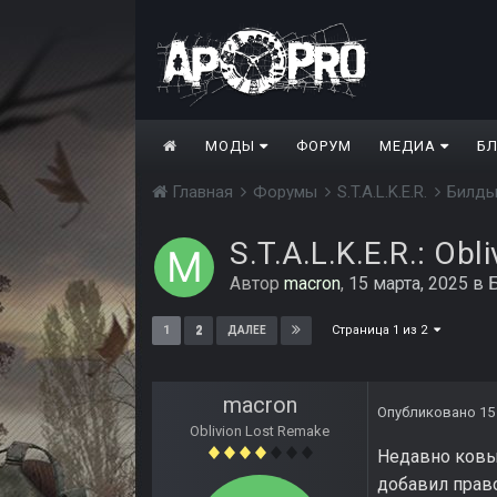
МОДЫ
ФОРУМ
МЕДИА
Б
Главная
Форумы
S.T.A.L.K.E.R.
Билд
S.T.A.L.K.E.R.: Obl
Автор
macron
,
15 марта, 2025
в
Страница 1 из 2
1
2
ДАЛЕЕ
macron
Опубликовано
15
Oblivion Lost Remake
Недавно ковыр
добавил право