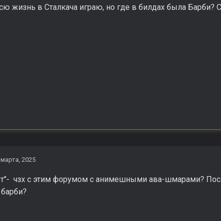
сю жизнь в Сталкача играю, но где в билдах была Барби? 
 марта, 2025
ет"- чзх с этим форумом с анимешными ава-шмарами? Посл
барби?