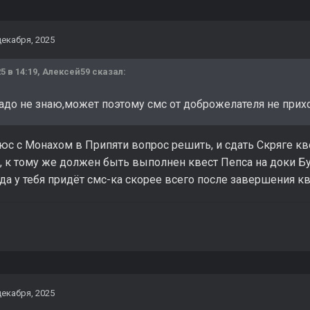
декабря, 2025
5 в 14:19,
Алексей59
сказал:
надо не знаю,может поэтому смс от доброжелателя не прих
люс с Монахом в Припяти вопрос решить, и сдать Скряге кв
, к тому же должен быть выполнен квест Пепса на доки Бур
гда у тебя придёт смс-ка скорее всего после завершения кв
декабря, 2025