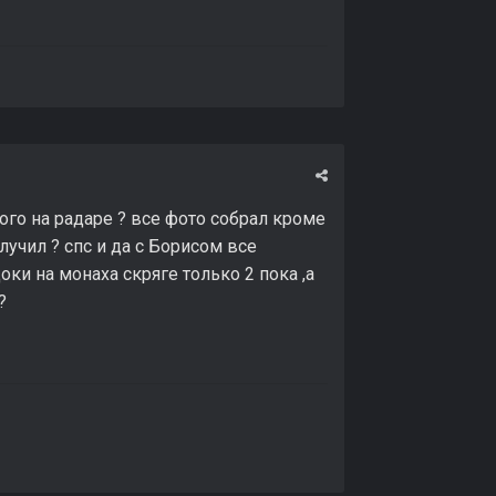
го на радаре ? все фото собрал кроме
лучил ? спс и да с Борисом все
ки на монаха скряге только 2 пока ,а
?