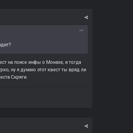
одит?
ест на поиск инфы о Монахе, и тогда
ко, ну я думаю этот квест ты вряд ли
еста Скряги.