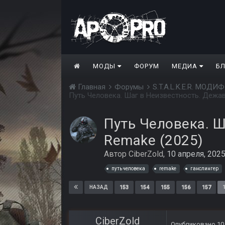
МОДЫ
ФОРУМ
МЕДИА
Б
Главная
Форумы
S.T.A.L.K.E.R. МО
Путь Человека. Шаг в Неизвестность. Дежав
Путь Человека. Ш
Remake (2025)
Автор
CiberZold
,
10 апреля, 202
путь человека
remake
ганслингер
153
154
155
156
157
НАЗАД
CiberZold
Опубликовано
10