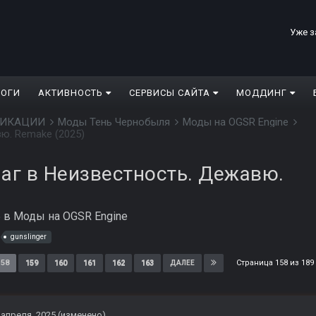
Уже з
ЛОГИ
АКТИВНОСТЬ
СЕРВИСЫ САЙТА
МОДДИНГ
ДИФИКАЦИИ
Моды Тень Чернобыля
Моды на OGSR Engine
ю. Remake (2025)
аг в Неизвестность. Дежавю.
5
в
Моды на OGSR Engine
gunslinger
Страница 158 из 18
158
159
160
161
162
163
ДАЛЕЕ
 апреля, 2025
(изменено)