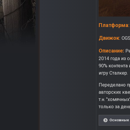
Платформа
:
Движок
:
OG
Описание:
Ре
2014 года из 
90% контента 
игру Сталкер.
Переделано п
авторских кве
т.н. "хомячны
только за ден
Основные 