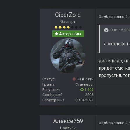
CiberZold
Опубликовано
1 
Эксперт
В 01.12.202
Автор темы
а сколько 
два и надо, п
придёт смс-ка
пропустил, то
Статус
Не в сети
Группа
Сталкеры
Репутация
1 602
Сообщений
2896
Регистрация
09.04.2021
Алексей59
Опубликовано
2 
Новичок