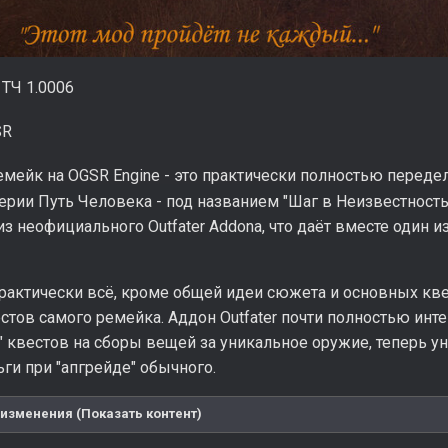
ТЧ 1.0006
SR
мейк на OGSR Engine - это практически полностью перед
серии Путь Человека - под названием "Шаг в Неизвестнос
из неофициального Outfater Addonа, что даёт вместе один
рактически всё, кроме общей идеи сюжета и основных кве
стов самого ремейка. Аддон Outfater почти полностью инт
х" квестов на сборы вещей за уникальное оружие, теперь 
ьги при "апгрейде" обычного.
изменения (Показать контент)