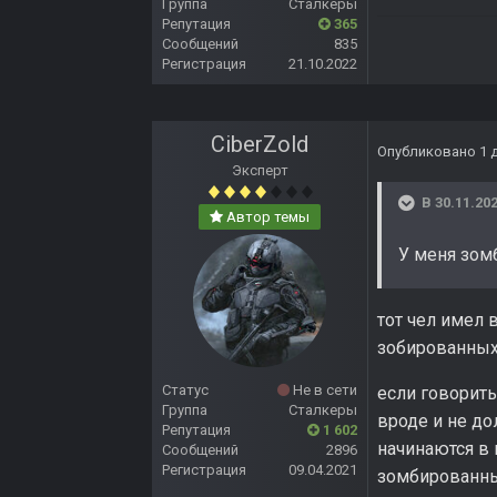
Группа
Сталкеры
Репутация
365
Сообщений
835
Регистрация
21.10.2022
CiberZold
Опубликовано
1 
Эксперт
В 30.11.202
Автор темы
У меня зом
тот чел имел 
зобированных 
Статус
Не в сети
если говорить
Группа
Сталкеры
вроде и не до
Репутация
1 602
начинаются в 
Сообщений
2896
Регистрация
09.04.2021
зомбированны