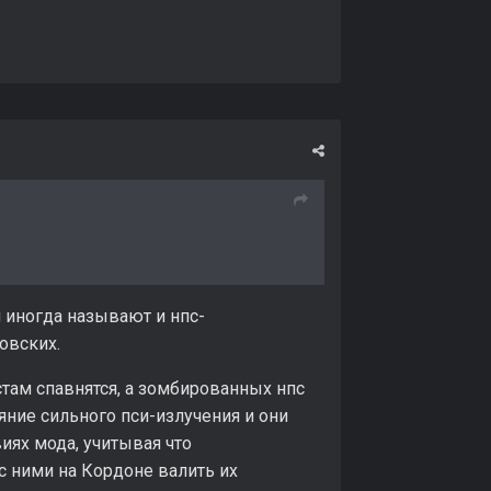
и иногда называют и нпс-
овских.
стам спавнятся, а зомбированных нпс
яние сильного пси-излучения и они
виях мода, учитывая что
 ними на Кордоне валить их