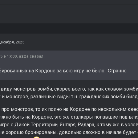
декабря, 2025
5 в 17:00,
azza
сказал:
бированных на Кордоне за всю игру не было. Странно.
ввиду монстров-зомби, скорее всего, так как словом зомб
и монстров, различные виды т.н. гражданских зомби билд
 про монстров, то их полно на Кордоне по нескольким кве
лжно быть на Кордоне, это же сталкеры попавшие под вли
игре с Дикой Территории, Янтаря, Радара, к тому же в усло
е хорошо бронированы, довольно сложно в начале будет с