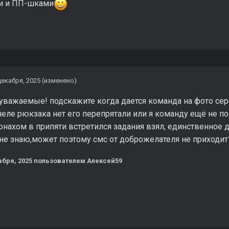
и и ПП-шками
декабря, 2025
(изменено)
уважаемые! подскажите когда дается команда на фото серо
неле рюкзака нет его перепрятали или я команду ещё не по
нахом в припяти встретился задания взял, единственное до
не знаю,может поэтому смс от доброжелателя не приходит
абря, 2025
пользователем Алексей59