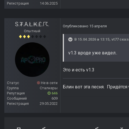
Регистрация
14.06.2025
S.₮.A.Ł.₭.£.☈.
Опубликовано
15 апреля
Опытный
В 15.04.2026 в 13:15,
vt77
сказ
v1.3 вроде уже видел..
Это и есть v1.3
Статус
Не в сети
Блин вот эта песня. Придётся
Группа
Сталкеры
Репутация
646
Сообщений
609
Регистрация
29.05.2022