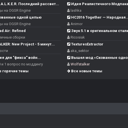
.A.L.K.E.R. Последний рассвет...
Идея Реалистичного Модпака.
 на OGSR Engine
lashka
ованные одной цепью
НС2016 Together — Народная..
 на OGSR Engine
Animor
d Air: Refined
Звук 5.1 в оригинальном стал
ичные сборки
Ricosiak
LKER: New Project - 5 минут...
TexturesExtractor
ости
aka_sektor
я для "фикса" войн...
Вышел мод «Скованные одной
 и 1 вопрос по моддингу
Wolfstalker
 горячие темы
Все новые темы