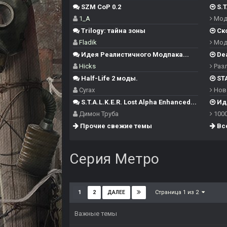
SZM CoP 0.2
S.T
1_A
Моды
Trilogy: тайна зоны
Ск
Fladik
Моды
Идея Реалистичного Модпака...
Dea
Hicks
Разл
Half-Life 2 моды.
STA
Cyrax
Нов
S.T.A.L.K.E.R. Lost Alpha Enhanced...
Иде
Димон Труба
1000
Прочие свежие темы
Все
Серия Метро
Страница 1 из 2
1
2
ДАЛЕЕ
Важные темы