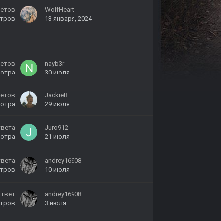
ветов
WolfHeart
тров
13 января, 2024
ветов
nayb3r
мотра
30 июля
ветов
JackieR
мотра
29 июля
твета
Juro912
мотра
21 июля
твета
andrey16908
тров
10 июля
ответ
andrey16908
тров
3 июля