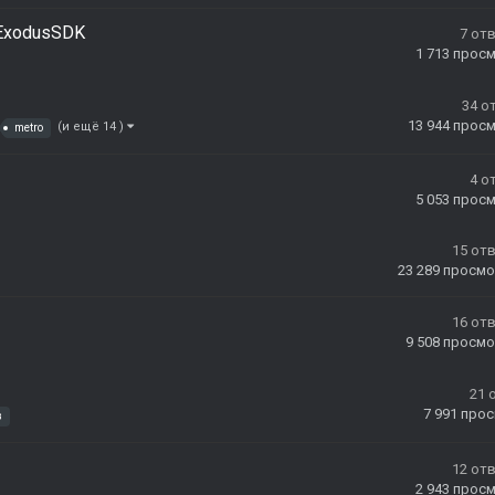
 ExodusSDK
7
от
1 713
прос
34
о
13 944
прос
(и ещё 14 )
metro
4
о
5 053
прос
15
от
23 289
просмо
16
от
9 508
просмо
21
7 991
прос
з
12
от
2 943
прос