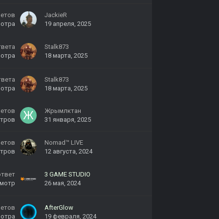
ветов
JackieR
мотра
19 апреля, 2025
твета
Stalk873
мотра
18 марта, 2025
твета
Stalk873
мотра
18 марта, 2025
ветов
Жрымлктан
тров
31 января, 2025
ветов
Nomad™ LIVE
тров
12 августа, 2024
ответ
3 GAME STUDIO
мотр
26 мая, 2024
ветов
AfterGlow
мотра
19 февраля, 2024