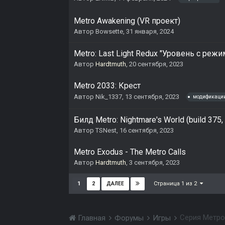
Metro Awakening (VR проект)
Автор
Bowsette
,
31 января, 2024
Metro: Last Light Redux "Уровень с режи
Автор
Hardtmuth
,
20 сентября, 2023
Metro 2033: Крест
Автор
Nik_1337
,
13 сентября, 2023
модификаци
Билд Metro: Nightmare's World (build 375
Автор
TSNest
,
16 сентября, 2023
Metro Exodus - The Metro Calls
Автор
Hardtmuth
,
3 сентября, 2023
Страница 1 из 2
1
2
ДАЛЕЕ
Серия Метро
Главная
Форумы
Игры