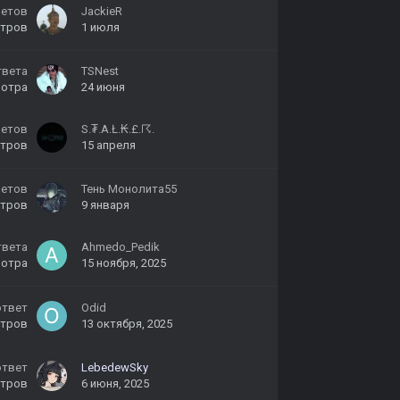
ветов
JackieR
тров
1 июля
твета
TSNest
мотра
24 июня
ветов
S.₮.A.Ł.₭.£.☈.
тров
15 апреля
ветов
Тень Монолита55
тров
9 января
твета
Ahmedo_Pedik
мотра
15 ноября, 2025
ответ
Odid
тров
13 октября, 2025
ответ
LebedewSky
тров
6 июня, 2025