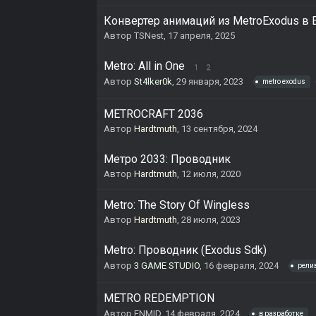
Конвертер анимаций из MetroExodus в
Автор
TSNest
,
17 апреля, 2025
Metro: All in One
1
2
Автор
St4lker0k
,
29 января, 2023
metro exodus
METROCRAFT 2036
Автор
Hardtmuth
,
13 сентября, 2024
Метро 2033: Проводник
Автор
Hardtmuth
,
12 июля, 2020
Metro: The Story Of Wingless
Автор
Hardtmuth
,
28 июля, 2023
Metro: Проводник (Exodus Sdk)
Автор
3 GAME STUDIO
,
16 февраля, 2024
рели
METRO REDEMPTION
Автор
ENMID
,
14 февраля, 2024
в разработке