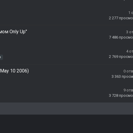
1
2 277
просмо
мом Only Up"
3
о
7 486
просмо
4
о
2 769
просмо
и
, May 10 2006)
0
от
3 363
прос
9
от
3 728
просмо