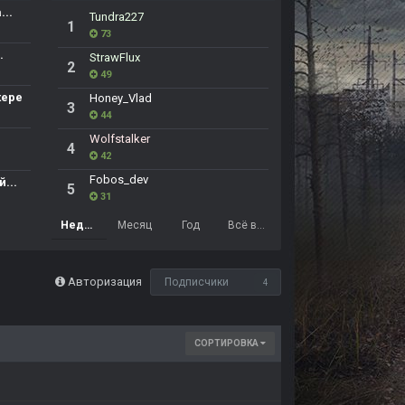
..
Tundra227
1
73
.
StrawFlux
2
49
кере
Honey_Vlad
3
44
Wolfstalker
4
42
Fobos_dev
...
5
31
Неделя
Месяц
Год
Всё время
Авторизация
Подписчики
4
СОРТИРОВКА