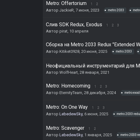
Metro: Offertorium
1
2
Автор
JackieR
,
7 июня, 2023
metro 2033
metro
Слив SDK Redux, Exodus
1
2
3
Автор
pirat
,
10 апреля
Сборка на Metro 2033 Redux "Extended W
Автор
Kitiket0928
,
20 июня, 2025
metro 2033
Неофициальный инструментарий для 
Автор
WolfHeart
,
28 января, 2021
Metro: Homecoming
1
2
3
Автор
EternityTeam
,
28 декабря, 2024
metro exo
Metro: On One Way
1
2
3
Автор
LebedewSky
,
6 июня, 2025
metro 2033 redu
Metro: Scavenger
1
2
Автор
LebedewSky
,
1 января, 2025
metro 2033 r