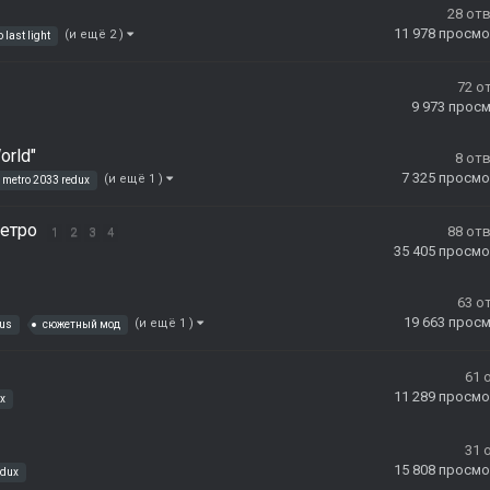
28
от
11 978
просмо
(и ещё 2 )
 last light
72
о
9 973
прос
orld"
8
от
7 325
просмо
(и ещё 1 )
metro 2033 redux
Метро
88
от
1
2
3
4
35 405
просмо
63
о
19 663
прос
(и ещё 1 )
dus
сюжетный мод
61
11 289
просмо
x
31
15 808
просмо
edux