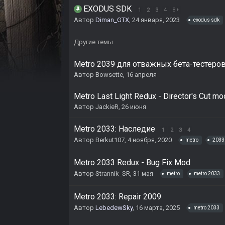
EXODUS SDK
1
2
3
4
8
Автор
Diman_GTX
,
24 января, 2023
exodus sdk
Другие темы
Metro 2039 для отважных бета-тестеро
Автор
Bowsette
,
16 апреля
Metro Last Light Redux - Director's Cut mo
Автор
JackieR
,
26 июня
Metro 2033: Наследие
1
2
3
4
Автор
Berkut107
,
4 ноября, 2020
metro
2033
Metro 2033 Redux - Bug Fix Mod
Автор
Strannik_SR
,
31 мая
metro
metro 2033
Metro 2033: Repair 2009
Автор
LebedewSky
,
16 марта, 2025
metro 2033