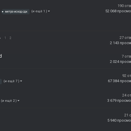
190
от
52 068
просмо
(и ещё 1 )
метро исход сдк
в
27
от
1
2
2 143
прос
d
7
от
2 024
прос
92
о
67 384
прос
(и ещё 7 )
24
о
3 679
просмо
(и ещё 2 )
21
5 940
просмо