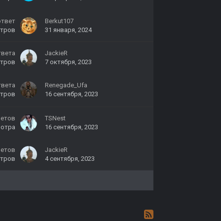
ответ
Berkut107
тров
31 января, 2024
твета
JackieR
тров
7 октября, 2023
твета
Renegade_Ufa
тров
16 сентября, 2023
ветов
TSNest
мотра
16 сентября, 2023
ветов
JackieR
тров
4 сентября, 2023