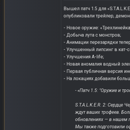
Вышел патч 1.5 для «S.T.A.L.K
опубликовали трейлер, демо
- Новое оружие: «Трехлинейка
- Добыча лута с монстров;
- Анимации перезарядки тепе
- Улучшенный липсинг в кат-с
- Улучшения A-life;
- Новая аномалия водный эле
- Первая публичная версия ин
- На локациях добавили бол
- «Патч 1.5: "Оружие и т
S.T.A.L.K.E.R. 2: Сердце
ждут ваших трофеев. Бол
обновлениях — в нашем п
Мы также подготовили оф