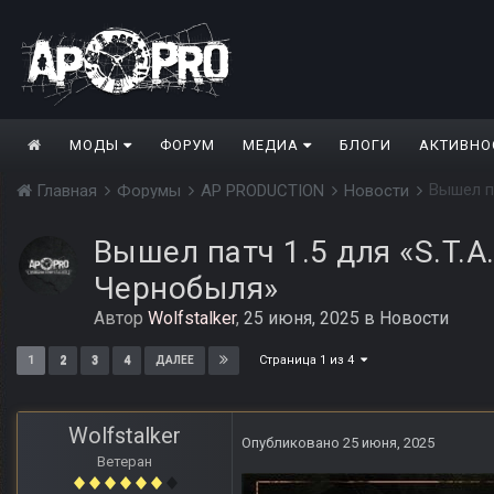
МОДЫ
ФОРУМ
МЕДИА
БЛОГИ
АКТИВНО
Вышел па
Главная
Форумы
AP PRODUCTION
Новости
Вышел патч 1.5 для «S.T.A.
Чернобыля»
Автор
Wolfstalker
,
25 июня, 2025
в
Новости
Страница 1 из 4
1
2
3
4
ДАЛЕЕ
Wolfstalker
Опубликовано
25 июня, 2025
Ветеран