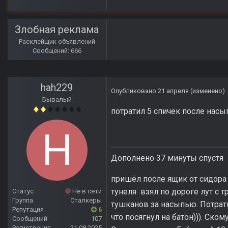
Злобная реклама
Расклейщик объявлений
Сообщений: 666
hah229
Опубликовано
21 апреля
(изменено)
Бывалый
потратил 5 спичек после насып
Дополнено 37 минуты спустя
пришёл после ящик от сидора - 
тунеля взял по дороге лут с т
Статус
Не в сети
Группа
Сталкеры
тушканов за насыпью. Потрати
Репутация
6
что посягнул на батон))). Ско
Сообщений
107
Регистрация
21.08.2025