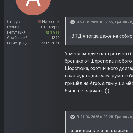
Статус
Не в сети
В 21.04.2026 в 02:55,
Грешник_
Группа
Сталкеры
Репутация
1 911
.В ТД я тогда даже не собир
Сообщений
1296
Регистрация
23.09.2021
У меня на даче нет проги что 
броника от Шерстюка любого и
Шерстюка, охотничьего долгар
пока ждать два часа думал сб
пришёл на Агро, а там уши мё
было не вариант...)))
В 21.04.2026 в 03:28,
Грешник_
и эти дни так и не выявил.