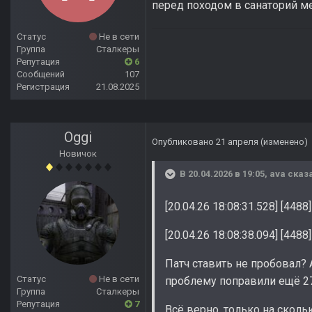
перед походом в санаторий м
Статус
Не в сети
Группа
Сталкеры
Репутация
6
Сообщений
107
Регистрация
21.08.2025
Oggi
Опубликовано
21 апреля
(изменено)
Новичок
В 20.04.2026 в 19:05,
ava
сказа
[20.04.26 18:08:31.528] [4488]
[20.04.26 18:08:38.094] [4488
Патч ставить не пробовал? А
Статус
Не в сети
проблему поправили ещё 27-
Группа
Сталкеры
Репутация
7
Всё верно, только на скол