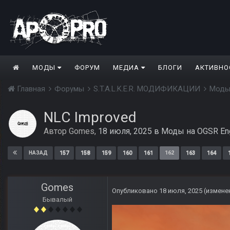
МОДЫ
ФОРУМ
МЕДИА
БЛОГИ
АКТИВНО
Главная
Форумы
S.T.A.L.K.E.R. МОДИФИКАЦИИ
Моды
NLC Improved
Автор
Gomes
,
18 июля, 2025
в
Моды на OGSR En
157
158
159
160
161
162
163
164
НАЗАД
Gomes
Опубликовано
18 июля, 2025
(измене
Бывалый