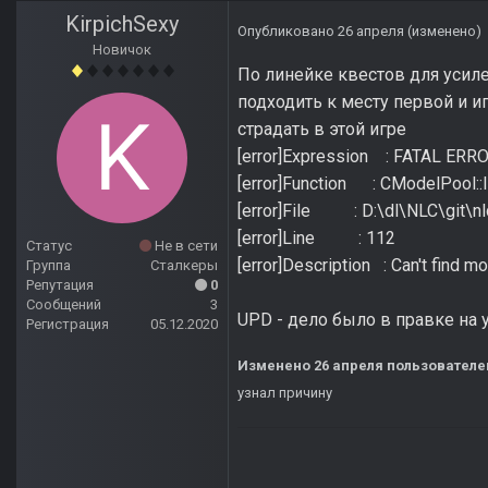
KirpichSexy
Опубликовано
26 апреля
(изменено)
Новичок
По линейке квестов для усил
подходить к месту первой и и
страдать в этой игре
[error]Expression : FATAL ERR
[error]Function : CModelPool::
[error]File : D:\dl\NLC\git\
[error]Line : 112
Статус
Не в сети
[error]Description : Can't find 
Группа
Сталкеры
Репутация
0
Сообщений
3
UPD - дело было в правке на 
Регистрация
05.12.2020
Изменено
26 апреля
пользователем
узнал причину