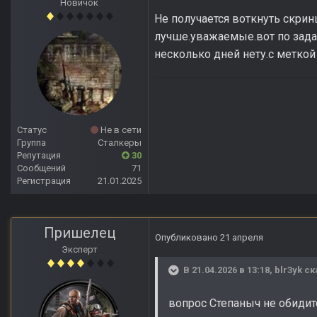
Новичок
Не получается воткнуть скрин
лучше.уважаемые.вот по задан
несколько дней нету.с меткой
Статус
Не в сети
Группа
Сталкеры
Репутация
30
Сообщений
71
Регистрация
21.01.2025
Пришелец
Опубликовано
21 апреля
Эксперт
В 21.04.2026 в 13:18,
blr3yk
ск
вопрос Степаныч не обидит