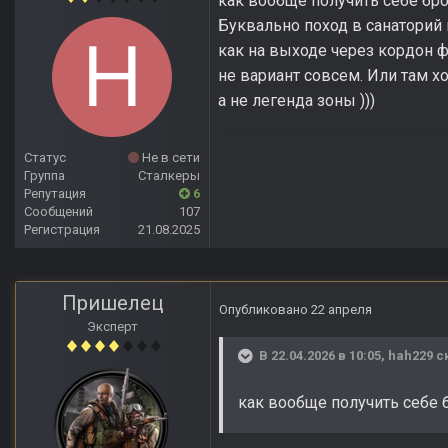
как вообще получить себе бр
Буквально поход в санаторий 
как на выходе через кордон ф
не вариант совсем. Или там х
а не легенда зоны )))
Статус
Не в сети
Группа
Сталкеры
Репутация
6
Сообщений
107
Регистрация
21.08.2025
Пришелец
Опубликовано
22 апреля
Эксперт
В 22.04.2026 в 10:05,
hah229
ск
как вообще получить себе