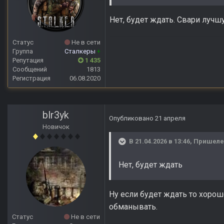
Нет, будет ждать. Свари лучшу
Статус
Не в сети
Группа
Сталкеры
+
Репутация
1 435
Сообщений
1813
Регистрация
06.08.2020
blr3yk
Опубликовано
21 апреля
Новичок
В 21.04.2026 в 13:46,
Пришел
Нет, будет ждать
Ну если будет ждать то хорош
обманывать.
Статус
Не в сети