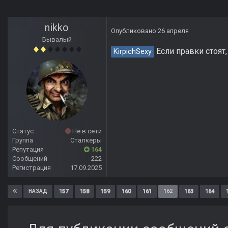
nikko
Опубликовано
26 апреля
Бывалый
Если правки стоят,
KirpichSexy
Статус
Не в сети
Группа
Сталкеры
Репутация
164
Сообщений
222
Регистрация
17.09.2025
157
158
159
160
161
162
163
164
НАЗАД