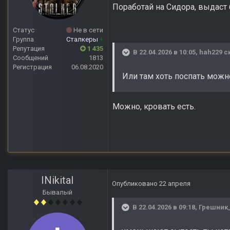
Поработай на Сидора, выдаст
Статус
Не в сети
Группа
Сталкеры
+
Репутация
1 435
В 22.04.2026 в 10:05,
hah229
ск
Сообщений
1813
Регистрация
06.08.2020
Или там хоть поспать можн
Можно, кровать есть.
INikitaI
Опубликовано
22 апреля
Бывалый
В 22.04.2026 в 09:18,
Грешник_