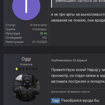
уменьшают сытость ты хоте
я не про арты на выносливост
названия не помню, они врод
Статус
Не в сети
Группа
Сталкеры
Репутация
48
Сообщений
102
Регистрация
01.10.2025
Oggi
Опубликовано
23 апреля
Новичок
Приветствую всем! Народ у ме
просмотр, он отдал затем в за
автомата пострелял и попорти
Дополнено 42 минуты спустя
Разобрался вроде бы
Oggi