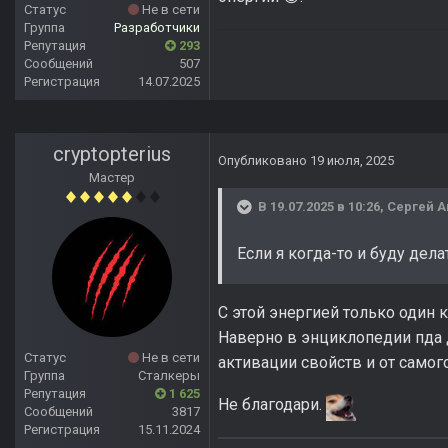
Статус
Не в сети
Группа
Разработчики
Репутация
293
Сообщений
507
Регистрация
14.07.2025
cryptopterius
Опубликовано
19 июля, 2025
Мастер
В 19.07.2025 в 10:26,
Сергей 
Если я когда-то и буду дел
С этой энергией только один 
Наверно в энциклопедии пда 
Статус
Не в сети
активации свойств и от самог
Группа
Сталкеры
Репутация
1 625
Не благодари.
Сообщений
3817
Регистрация
15.11.2024