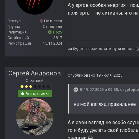
А у артов особая энергия - пс
поля арты - не активны, что 
Статус
Не в сети
Группа
Сталкеры
Репутация
1 625
Сообщений
3817
Регистрация
15.11.2024
ии будет генерировать лучи поноса.
Сергей Андронов
Опубликовано
19 июля, 2025
Опытный
В 19.07.2025 в 09:53,
cryptopte
Автор темы
на мой взгляд правильнее
А я свой взгляд не особо слу
то и буду делать свой глобаль
энергии
.
😁