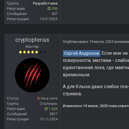
Группа
Разработчики
Репутация
293
Сообщений
507
Регистрация
14.07.2025
cryptopterius
Опубликовано
19 июля, 2025
(измене
Мастер
Если мне не 
Сергей Андронов
поверхности, местами - слаб
единственная лока, где маятн
временным.
А для Клыка даже слабое пси-
стримов.
Статус
Не в сети
Группа
Сталкеры
Изменено
19 июля, 2025
пользовате
Репутация
1 625
Сообщений
3817
Регистрация
15.11.2024