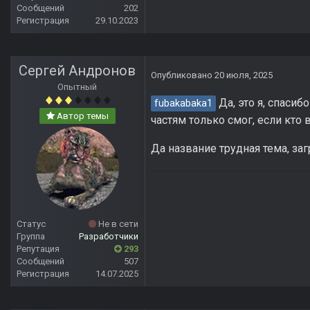
Сообщений
202
Регистрация
29.10.2023
Сергей Андронов
Опубликовано
20 июля, 2025
Опытный
Да, это я, спасиб
fubakabaka1
Автор темы
частям только смог, если кто
Да название трудная тема, з
Статус
Не в сети
Группа
Разработчики
Репутация
293
Сообщений
507
Регистрация
14.07.2025