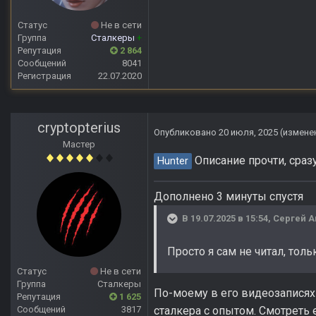
Статус
Не в сети
Группа
Сталкеры
+
Репутация
2 864
Сообщений
8041
Регистрация
22.07.2020
cryptopterius
Опубликовано
20 июля, 2025
(измене
Мастер
Описание прочти, сраз
Hunter
Дополнено 3 минуты спустя
В 19.07.2025 в 15:54,
Сергей 
Просто я сам не читал, тол
Статус
Не в сети
Группа
Сталкеры
По-моему в его видеозаписях 
Репутация
1 625
Сообщений
3817
сталкера с опытом. Смотреть 