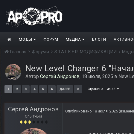
МОДЫ
ФОРУМ
МЕДИА
БЛОГИ
АКТИВНО
Главная
Форумы
S.T.A.L.K.E.R. МОДИФИКАЦИИ
Моды
New Level Changer 6 "Нача
Автор
Сергей Андронов
,
18 июля, 2025
в
New Le
Страница 1 из 46
1
2
3
4
5
6
ДАЛЕЕ
Сергей Андронов
Опубликовано
18 июля, 2025
(измене
Опытный