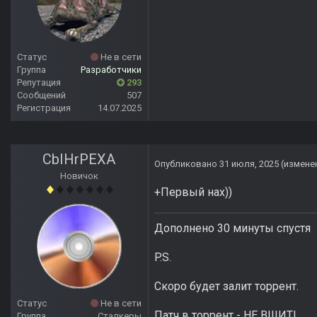
Статус
Не в сети
Группа
Разработчики
Репутация
293
Сообщений
507
Регистрация
14.07.2025
CbIHrPEXA
Опубликовано
31 июля, 2025
(измене
Новичок
+Первый нах))
Дополнено 30 минуты спустя
P.S.
Скоро будет залит торрент.
Статус
Не в сети
Патч в торрент - НЕ ВШИТ!
Группа
Сталкеры