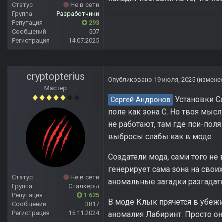
Статус
Не в сети
Группа
Разработчики
Репутация
293
Сообщений
507
Регистрация
14.07.2025
cryptopterius
Опубликовано
19 июля, 2025
(измене
Мастер
Установки Са
Сергей Андронов
поле как зона С. Но твоя мыс
не работают, там где пси-поля
выбросы слабы как в моде.
Создатели мода, сами того не
генерирует сама зона на свои
Статус
Не в сети
аномальные загадки разгадат
Группа
Сталкеры
Репутация
1 625
В моде Клык прячется в убежи
Сообщений
3817
Регистрация
15.11.2024
аномалия Лабиринт. Просто он