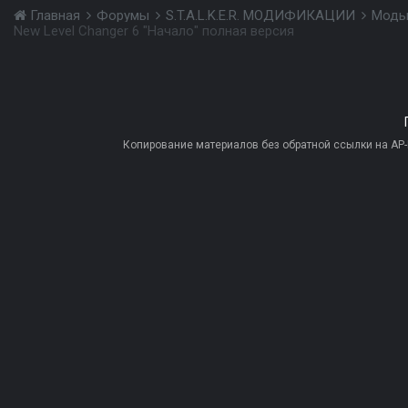
Главная
Форумы
S.T.A.L.K.E.R. МОДИФИКАЦИИ
Моды
New Level Changer 6 "Начало" полная версия
Копирование материалов без обратной ссылки на AP-PR