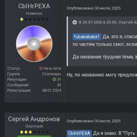
CbIHrPEXA
Опубликовано
30 июля, 2025
Новичок
В 20.07.2025 в 23:05,
Сергей 
Да, это я, спас
fubakabaka1
по частям только смог, есл
Да название трудная тема,
Статус
Не в сети
Группа
Сталкеры
Ну, по названию могу предло
Репутация
31
Сообщений
43
Регистрация
08.01.2024
Сергей Андронов
Опубликовано
30 июля, 2025
Опытный
Да я знаю. В "Путь
CbIHrPEXA