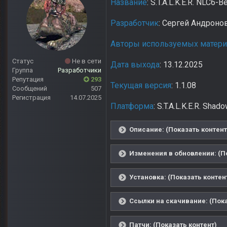
Название
: S.T.A.L.K.E.R. NLC6-
Разработчик
: Сергей Андроно
Авторы используемых матер
Статус
Не в сети
Дата выхода
: 13.12.2025
Группа
Разработчики
Репутация
293
Текущая версия
: 1.1.08
Сообщений
507
Регистрация
14.07.2025
Платформа
: S.T.A.L.K.E.R. Sha
Описание: (Показать контент
Изменения в обновлении: (П
Установка: (Показать контен
Ссылки на скачивание: (Пока
Патчи: (Показать контент)