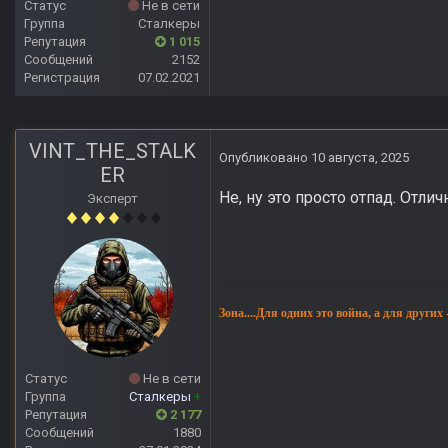
Статус
Не в сети
Группа
Сталкеры
Репутация
1 015
Сообщений
2152
Регистрация
07.02.2021
VINT_THE_STALK
Опубликовано
10 августа, 2025
ER
Не, ну это просто отпад. Отл
Эксперт
Зона....Для одних это война, а для других
Статус
Не в сети
Группа
Сталкеры
+
Репутация
2 177
Сообщений
1880