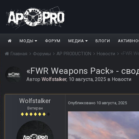
МОДЫ
ФОРУМ
МЕДИА
БЛОГИ
АКТИВНО
«FWR We
Главная
Форумы
AP PRODUCTION
Новости
«FWR Weapons Pack» - сво
Автор
Wolfstalker
,
10 августа, 2025
в
Новости
Wolfstalker
Опубликовано
10 августа, 2025
Ветеран