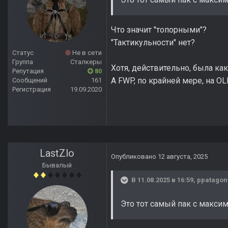
Что значит "топорными"?
"Тактикульности" нет?
Статус
Не в сети
Группа
Сталкеры
Хотя, действительно, была как
Репутация
80
А FWP, по крайней мере, на OL
Сообщений
161
Регистрация
19.09.2020
LastZlo
Опубликовано
12 августа, 2025
Бывалый
В 11.08.2025 в 16:59,
ppatagon
Это тот самый пак с макс