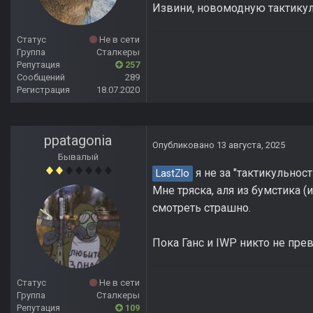
Извини, новомодную тактикуль
Статус
Не в сети
Группа
Сталкеры
Репутация
257
Сообщений
289
Регистрация
18.07.2020
ppatagonia
Опубликовано
13 августа, 2025
Бывалый
я не за "тактикульност
LastZlo
Мне тряска, аля из бумстика (
смотреть страшно.
Пока Ганс и IWP никто не прев
Статус
Не в сети
Группа
Сталкеры
Репутация
109