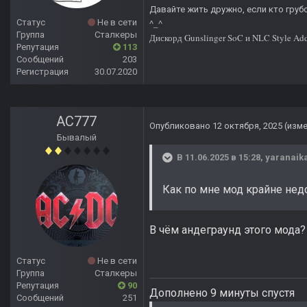
Давайте жить дружно, если кто грубо
Статус
Не в сети
^_^
Группа
Сталкеры
Дискорд Gunslinger SoC и NLC Style Ad
Репутация
113
Сообщений
203
Регистрация
30.07.2020
AC777
Опубликовано
12 октября, 2025
(изм
Бывалый
В 11.06.2025 в 15:28,
yaranaik
Как по мне мод крайне нед
В чём андеграунд этого мода?
Статус
Не в сети
Группа
Сталкеры
Репутация
90
Дополнено 9 минуты спустя
Сообщений
251