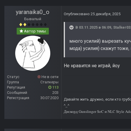
yaranaika0_o
Опубликовано
25 декабря, 2025
Бывалый
В 03.11.2025 в 06:09,
Stalker03
Автор темы
много усилий) вырезать ку
мода) усилия) скажут тоже, 
Не нравится не играй, йоу
Статус
Не в сети
Группа
Сталкеры
Репутация
113
Сообщений
203
Регистрация
30.07.2020
Давайте жить дружно, если кто грубо
^_^
Дискорд Gunslinger SoC и NLC Style Ad