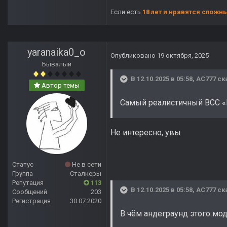
Если есть
18 лет и нравятся сложн
yaranaika0_o
Опубликовано
19 октября, 2025
Бывалый
В 12.10.2025 в 05:58,
AC777
ск
Автор темы
Самый реалистичный ВСС «В
Не интересно, увы
Статус
Не в сети
Группа
Сталкеры
Репутация
113
В 12.10.2025 в 05:58,
AC777
ск
Сообщений
203
Регистрация
30.07.2020
В чём андеграунд этого мо