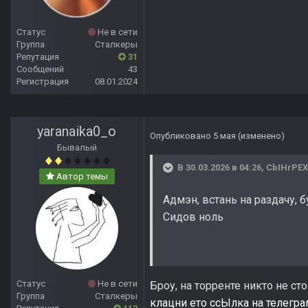
Статус
Не в сети
Группа
Сталкеры
Репутация
31
Сообщений
43
Регистрация
08.01.2024
yaranaika0_o
Опубликовано
5 мая
(изменено)
Бывалый
В 30.03.2026 в 04:26,
CbIHrPE
Автор темы
Адмэн, встань на раздачу, 
Сидов ноль
Статус
Не в сети
Броу, на торренте никто не ст
Группа
Сталкеры
клацни ето ссЫлка на телегра