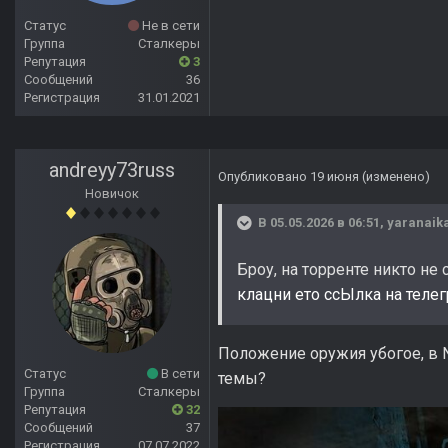
Статус
Не в сети
Группа
Сталкеры
Репутация
3
Сообщений
36
Регистрация
31.01.2021
andreyy73russ
Опубликовано
19 июня
(изменено)
Новичок
В 05.05.2026 в 06:51,
yaranaik
Броу, на торренте никто не 
клацни ето ссЫлка на теле
Положение оружия убогое, в N
Статус
В сети
темы?
Группа
Сталкеры
Репутация
32
Сообщений
37
Регистрация
07.07.2022