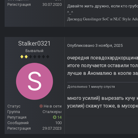
Регистрация
30.07.2020
Давайте жить дружно, если кто грубо
^_^
Дискорд Gunslinger SoC и NLC Style Ad
Stalker0321
Опубликовано
3 ноября, 2025
Бывалый
очередня псевдохардкорщина с
итоге получается оставили тол
лучше в Аномалию в коопе зар
Дополнено 1 минуту спустя
много усилий) вырезать кучу 
усилия) скажут тоже, в мусорк
Статус
Не в сети
Группа
Сталкеры
Репутация
14
Сообщений
100
Регистрация
29.07.2023