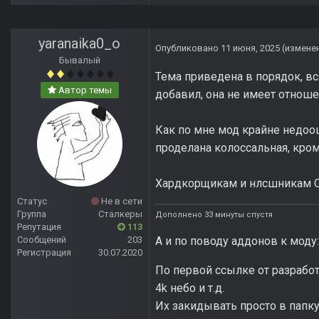
yaranaika0_o
Опубликовано
11 июня, 2025
(измене
Бывалый
Тема приведена в порядок, вс
Автор темы
добавил, она не имеет отношен
Как по мне мод крайне недооц
проделана колоссальная, кром
Хардкорщикам и нлсшникам 
Статус
Не в сети
Группа
Сталкеры
Дополнено 33 минуты спустя
Репутация
113
А и по поводу аддонов к моду:
Сообщений
203
Регистрация
30.07.2020
По первой ссылке от разработч
4k небо и т.д.
Их закидывать просто в папку