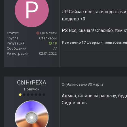
UP Сейчас все-таки подключил
шедевр <3
PS Все, скачал! Спасибо, тем к
Статус
Не в сети
Группа
Сталкеры
Изменено
17 февраля
пользовател
Репутация
19
Сообщений
77
Регистрация
02.01.2022
CbIHrPEXA
Опубликовано
30 марта
Новичок
Адмэн, встань на раздачу, буд
Сидов ноль