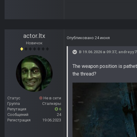
actor.ltx
Опубликовано
24 июня
Новичок
В 19.06.2026 в 09:37,
andreyy7
The weapon position is pathetic
the thread?
Статус
Не в сети
Группа
Сталкеры
Репутация
6
Сообщений
24
Регистрация
19.06.2023