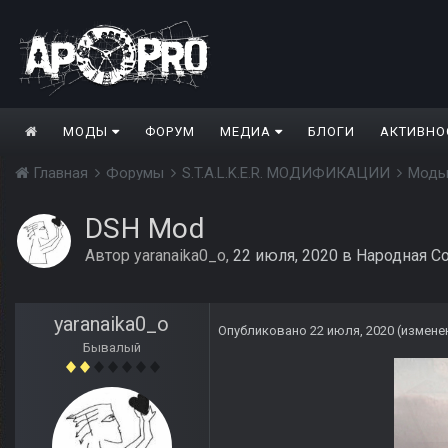
МОДЫ
ФОРУМ
МЕДИА
БЛОГИ
АКТИВНО
Главная
Форумы
S.T.A.L.K.E.R. МОДИФИКАЦИИ
Моды
DSH Mod
Автор
yaranaika0_o
,
22 июля, 2020
в
Народная С
yaranaika0_o
Опубликовано
22 июля, 2020
(измене
Бывалый