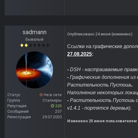
sadmann
Опубликовано
24 июня
(изменено)
Бывалый
Ссылки на графические допол
27.08.2025
:
-
DSH - настраиваемые правк
-
Графические дополнения из 
Растительность Пустошь.
Наполнение некоторых локаций
Статус
Не в сети
-
Растительность Пустошь от
Группа
Сталкеры
Репутация
225
v1.4.1 - портятся деревья).
Сообщений
257
Регистрация
29.07.2020
Изменено
25 июня
пользователем