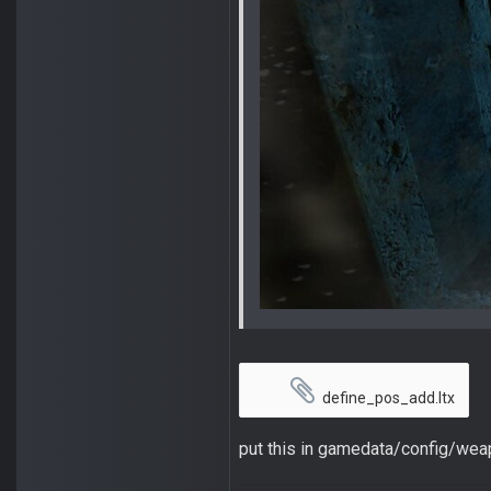
define_pos_add.ltx
put this in gamedata/config/weap