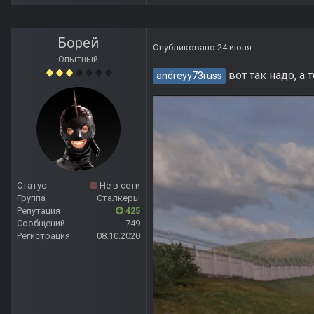
Борей
Опубликовано
24 июня
Опытный
вот так надо, а т
andreyy73russ
Статус
Не в сети
Группа
Сталкеры
Репутация
425
Сообщений
749
Регистрация
08.10.2020