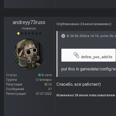
andreyy73russ
Опубликовано
24 июня
(изменено)
Новичок
В 24.06.2026 в 14:10,
actor.ltx
с
define_pos_add.ltx
put this in gamedata/config/w
Статус
В сети
Группа
Сталкеры
Спасибо, всё работает)
Репутация
32
Сообщений
37
Регистрация
07.07.2022
Изменено
24 июня
пользователем 