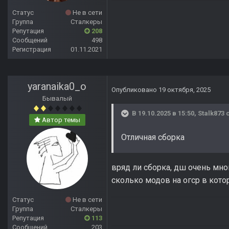
Статус
Не в сети
Группа
Сталкеры
Репутация
208
Сообщений
498
Регистрация
01.11.2021
yaranaika0_o
Опубликовано
19 октября, 2025
Бывалый
В 19.10.2025 в 15:50,
Stalk873
с
Автор темы
Отличная сборка
вряд ли сборка, дш очень мно
сколько модов на огср в кото
Статус
Не в сети
Группа
Сталкеры
Репутация
113
Сообщений
203