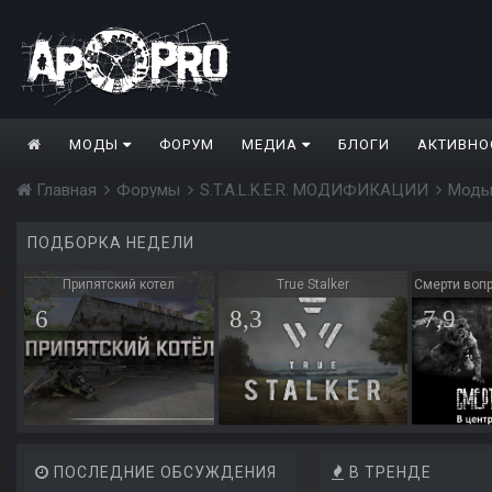
МОДЫ
ФОРУМ
МЕДИА
БЛОГИ
АКТИВНО
Главная
Форумы
S.T.A.L.K.E.R. МОДИФИКАЦИИ
Моды
ПОДБОРКА НЕДЕЛИ
Припятский котел
True Stalker
Смерти вопр
6
8,3
7,9
ПОСЛЕДНИЕ ОБСУЖДЕНИЯ
В ТРЕНДЕ