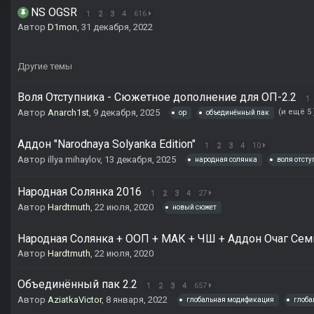
NS OGSR
1
2
3
4
616
Автор
D1mon
,
31 декабря, 2022
Другие темы
Воля Отступника - Сюжетное дополнение для ОП-2.2
1
Автор
Anarch1st
,
9 декабря, 2025
(и ещё 5
op
объединённый пак
Аддон "Narodnaya Solyanka Edition"
1
2
3
4
10
Автор
illya mihaylov
,
13 декабря, 2025
народная солянка
воля отст
Народная Солянка 2016
1
2
3
4
27
Автор
Hardtmuth
,
22 июля, 2020
новый сюжет
Народная Солянка + ООП + МАК + ЧШ + Аддон Очаг Сем
Автор
Hardtmuth
,
22 июля, 2020
Объединённый пак 2.2
1
2
3
4
657
Автор
AziatkaVictor
,
8 января, 2022
глобальная модификация
глоба