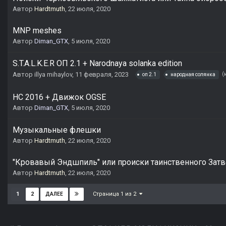
Автор
Hardtmuth
,
22 июля, 2020
MNP meshes
Автор
Diman_GTX
,
5 июля, 2020
S.T.A.L.K.E.R ОП 2.1 + Narodnaya solanka edition
Автор
illya mihaylov
,
11 февраля, 2023
(
оп 2.1
народная солянка
НС 2016 + Движок OGSE
Автор
Diman_GTX
,
5 июля, 2020
Музыкальные флешки
Автор
Hardtmuth
,
22 июля, 2020
"Кровавый Эндшпиль" или происки таинственного Зат
Автор
Hardtmuth
,
22 июля, 2020
Страница 1 из 2
1
2
ДАЛЕЕ