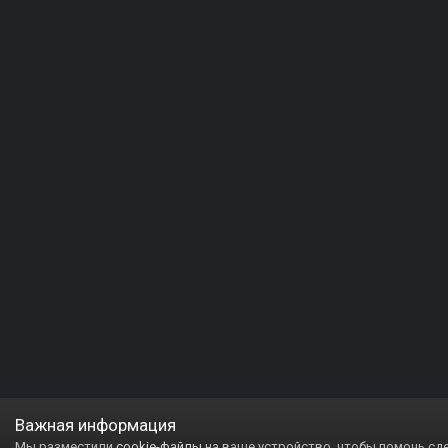
Важная информация
Мы разместили
cookie-файлы
на ваше устройство, чтобы помочь сд