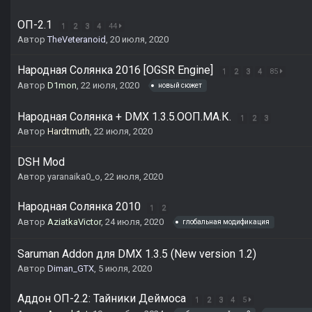
ОП-2.1
1
2
3
4
44
Автор
TheVeteranoid
,
20 июля, 2020
Народная Солянка 2016 [OGSR Engine]
1
2
3
4
85
Автор
D1mon
,
22 июля, 2020
новый сюжет
Народная Солянка + DMX 1.3.5.ООП.МА.К.
1
2
3
Автор
Hardtmuth
,
22 июля, 2020
DSH Mod
Автор
yaranaika0_o
,
22 июля, 2020
Народная Солянка 2010
1
2
Автор
AziatkaVictor
,
24 июля, 2020
глобальная модификация
Saruman Addon для DMX 1.3.5 (New version 1.2)
Автор
Diman_GTX
,
5 июля, 2020
Аддон ОП-2.2: Тайники Деймоса
1
2
3
4
5