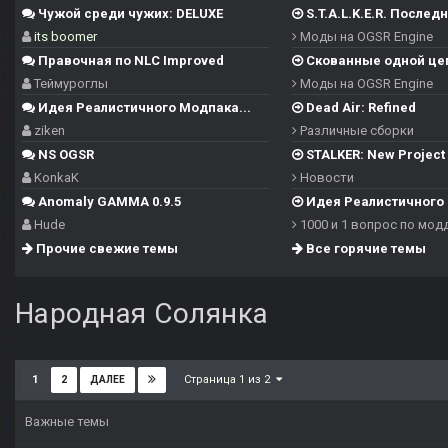
Чужой среди чужих: DELUXE
S.T.A.L.K.E.R. Последн
its boomer
Моды на OGSR Engine
Правочная по NLC Improved
Скованные одной це
Теймуроглы
Моды на OGSR Engine
Идея Реалистичного Модпака...
Dead Air: Refined
ziken
Различные сборки
NS OGSR
STALKER: New Project -
KonkaK
Новости
Anomaly GAMMA 0.9.5
Идея Реалистичного 
Hude
1000 и 1 вопрос по мод
Прочие свежие темы
Все горячие темы
Народная Солянка
Страница 1 из 2
1
2
ДАЛЕЕ
Важные темы