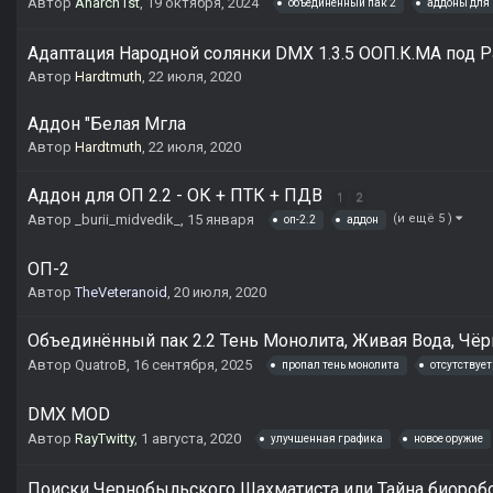
Автор
Anarch1st
,
19 октября, 2024
объединенный пак 2
аддоны для
Адаптация Народной солянки DMX 1.3.5 ООП.К.МА под P
Автор
Hardtmuth
,
22 июля, 2020
Аддон "Белая Мгла
Автор
Hardtmuth
,
22 июля, 2020
Аддон для ОП 2.2 - ОК + ПТК + ПДВ
1
2
Автор
_burii_midvedik_
,
15 января
(и ещё 5 )
оп-2.2
аддон
ОП-2
Автор
TheVeteranoid
,
20 июля, 2020
Объединённый пак 2.2 Тень Монолита, Живая Вода, Чёр
Автор
QuatroB
,
16 сентября, 2025
пропал тень монолита
отсутствует
DMX MOD
Автор
RayTwitty
,
1 августа, 2020
улучшенная графика
новое оружие
Поиски Чернобыльского Шахматиста или Тайна биороб