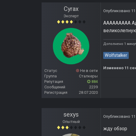
Cyrax
Опубликовано
11
Эксперт
ААААААААА Адм
великолепную! 
Дополнено 1 минут
Wolfstalker
Изменено
11 се
Статус
Не в сети
Группа
Сталкеры
Репутация
884
Сообщений
2239
Регистрация
28.07.2020
sexys
Опубликовано
11
Опытный
жду обзор