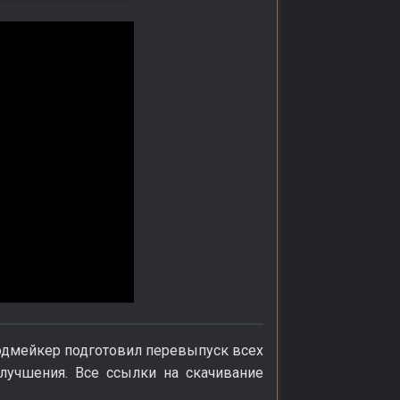
 модмейкер подготовил перевыпуск всех
учшения. Все ссылки на скачивание