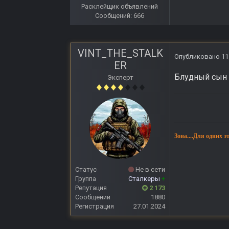
Расклейщик объявлений
Сообщений: 666
VINT_THE_STALK
Опубликовано
11
ER
Блудный сын в
Эксперт
Зона....Для одних э
Статус
Не в сети
Группа
Сталкеры
+
Репутация
2 173
Сообщений
1880
Регистрация
27.01.2024