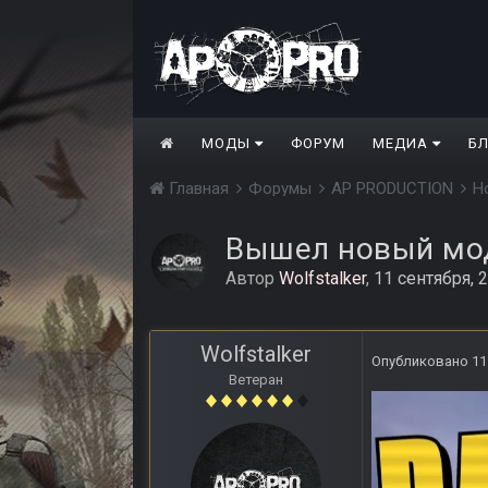
МОДЫ
ФОРУМ
МЕДИА
Б
Главная
Форумы
AP PRODUCTION
Н
Вышел новый мод
Автор
Wolfstalker
,
11 сентября, 
Wolfstalker
Опубликовано
11
Ветеран