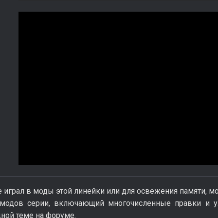
не играл в моды этой линейки или для освежения памяти,
модов серии, включающий многочисленные правки и ул
ной теме на форуме.