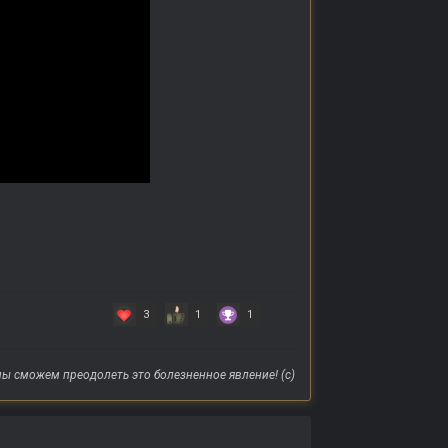
3
1
1
ы сможем преодолеть это болезненное явление! (с)