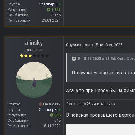
Группа
Сталкеры
+
Репутация
1 151
Сообщений
2155
Регистрация
29.01.2024
alinsky
Опубликовано
15 ноября, 2025
Опытный
В 15.11.2025 в 13:56,
Octa Cor
Получается ещё легко отде
Ага, а то пришлось бы на Хим
Дополнено 28 минуты спустя
Статус
Не в сети
Группа
Сталкеры
+
В поисках пропавшего вертол
Репутация
566
Сообщений
615
Регистрация
16.11.2021