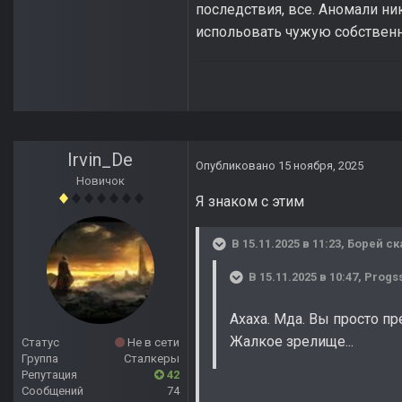
последствия, все. Аномали ник
испольовать чужую собственно
Irvin_De
Опубликовано
15 ноября, 2025
Новичок
Я знаком с этим
В 15.11.2025 в 11:23,
Борей
ск
В 15.11.2025 в 10:47,
Progs
Ахаха. Мда. Вы просто п
Жалкое зрелище...
Статус
Не в сети
Группа
Сталкеры
Репутация
42
Сообщений
74