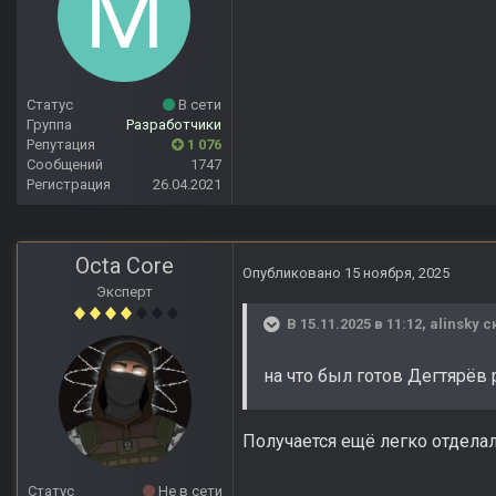
Статус
В сети
Группа
Разработчики
Репутация
1 076
Сообщений
1747
Регистрация
26.04.2021
Octa Core
Опубликовано
15 ноября, 2025
Эксперт
В 15.11.2025 в 11:12,
alinsky
ск
на что был готов Дегтярёв 
Получается ещё легко отдела
Статус
Не в сети