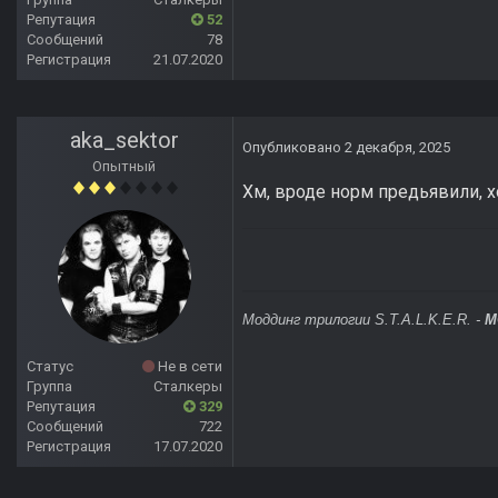
Репутация
52
Сообщений
78
Регистрация
21.07.2020
aka_sektor
Опубликовано
2 декабря, 2025
Опытный
Хм, вроде норм предьявили, 
Моддинг трилогии S.T.A.L.K.E.R. -
M
Статус
Не в сети
Группа
Сталкеры
Репутация
329
Сообщений
722
Регистрация
17.07.2020