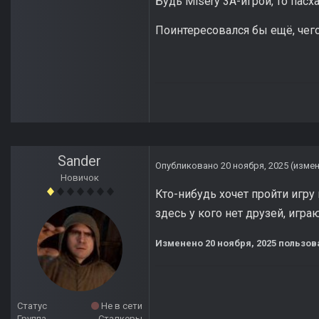
Будь Misery 3A-игрой, то пас
Поинтересовался бы ещё, чего
Sander
Опубликовано
20 ноября, 2025
(изме
Новичок
Кто-нибудь хочет пройти игр
здесь у кого нет друзей, игра
Изменено
20 ноября, 2025
пользов
Статус
Не в сети
Группа
Сталкеры