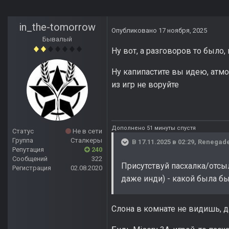
in_the-tomorrow
Опубликовано
17 ноября, 2025
Бывалый
Ну вот, а разговоров то было
Ну капипастите вы идею, атмос
из игр не воруйте
Дополнено 51 минуты спустя
Статус
Не в сети
Группа
Сталкеры
В 17.11.2025 в 02:29,
Renegad
Репутация
240
Сообщений
322
Присутствуй пасхалка/отсы
Регистрация
02.08.2020
даже инди) - какой была бы
Слона в комнате не видишь, д