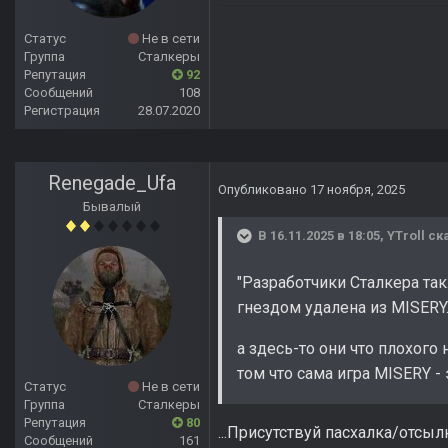
Статус
Не в сети
Группа
Сталкеры
Репутация
92
Сообщений
108
Регистрация
28.07.2020
Renegade_Ufa
Опубликовано
17 ноября, 2025
Бывалый
В 16.11.2025 в 18:05,
YTroll
ска
"Разработчики Сталкера так
гнездом удалена из MISERY.
а здесь-то они что плохого
том что сама игра MISERY -
Статус
Не в сети
Группа
Сталкеры
Репутация
80
...Присутствуй пасхалка/отсы
Сообщений
161