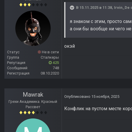
В 15.11.2025 в 11:38,
Irvin_De
с
я знаком с этим, просто са
а они бы вообще ни чего не
окэй
Статус
Не в сети
Группа
Сталкеры
Репутация
425
Сообщений
748
Регистрация
08.10.2020
Mawrak
Опубликовано
15 ноября, 2025
Грехи Академика. Красный
Рассвет
Конфлик на пустом месте кор