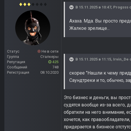
В 15.11.2025 в 10:47,
Progsss
с
Ахаха. Мда. Вы просто пре
Жалкое зрелище...
Статус
Не в сети
Группа
Сталкеры
В 15.11.2025 в 11:15,
Irvin_De
с
Репутация
425
Сообщений
748
Регистрация
08.10.2020
скорее "Нашли к чему прид
Саундтреки и то, обычно, за
Это бизнес и деньги, вы прост
судятся вообще из-за всего, 
обратили на него внимание, е
хочется, как правообладатели,
придерается в бизнесе отстутс