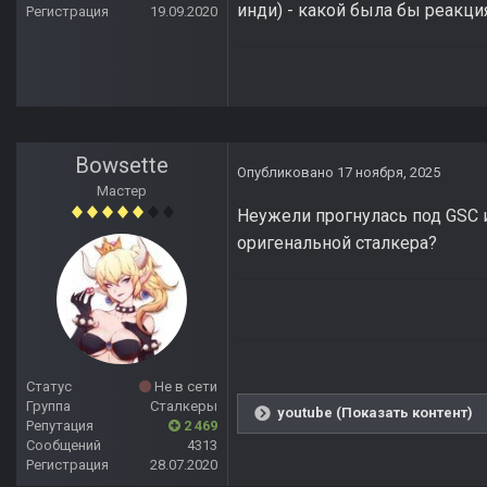
инди) - какой была бы реакция
Регистрация
19.09.2020
Bowsette
Опубликовано
17 ноября, 2025
Мастер
Неужели прогнулась под GSC 
оригенальной сталкера?
Статус
Не в сети
Группа
Сталкеры
youtube (Показать контент)
Репутация
2 469
Сообщений
4313
Регистрация
28.07.2020