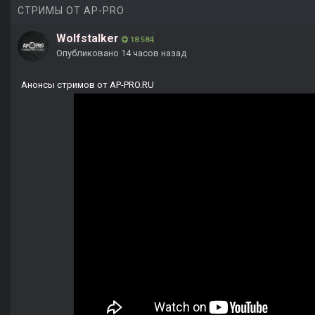
СТРИМЫ ОТ AP-PRO
Wolfstalker
18 584
Опубликовано
14 часов назад
Анонсы стримов от AP-PRO.RU