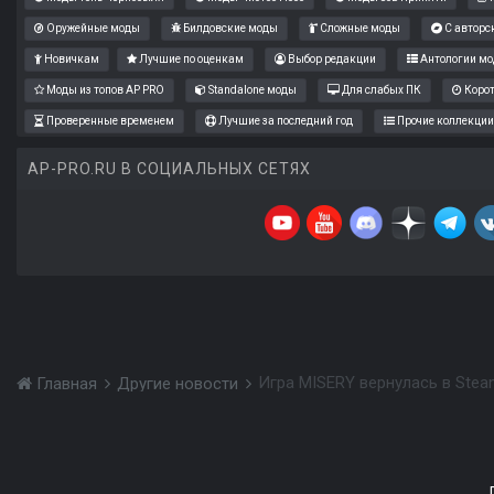
Оружейные моды
Билдовские моды
Сложные моды
С авторс
Новичкам
Лучшие по оценкам
Выбор редакции
Антологии мо
Моды из топов AP PRO
Standalone моды
Для слабых ПК
Коро
Проверенные временем
Лучшие за последний год
Прочие коллекции
AP-PRO.RU В СОЦИАЛЬНЫХ СЕТЯХ
Игра MISERY вернулась в Ste
Главная
Другие новости