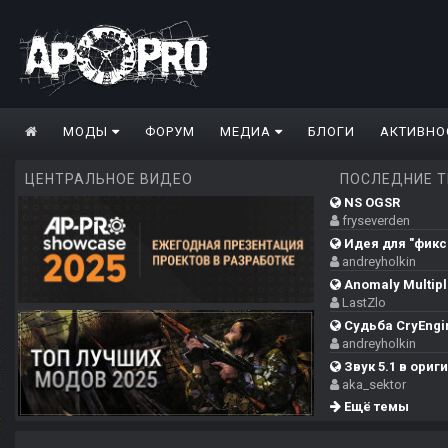
МОДЫ
ФОРУМ
МЕДИА
БЛОГИ
АКТИВНО
ЦЕНТРАЛЬНОЕ ВИДЕО
ПОСЛЕДНИЕ 
NS OGSR
fryseverden
Идея для "фикса
andreyholkin
Anomaly Multipla
LastZlo
Судьба CryEngi
andreyholkin
Звук 5.1 в ориг
aka_sektor
Ещё темы