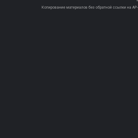
Копирование материалов без обратной ссылки на AP-PR