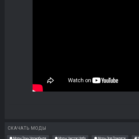
СКАЧАТЬ МОДЫ
Моды Тень Чернобыля
Моды Чистое Небо
Моды Зов Припяти
М